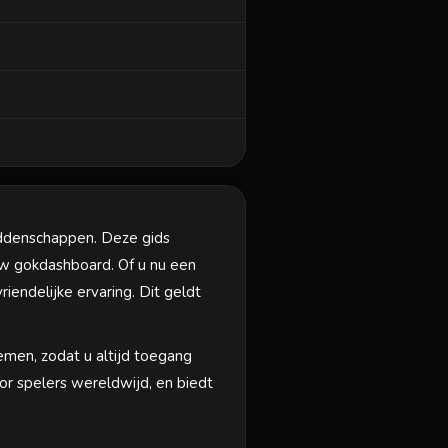
ddenschappen. Deze gids
 uw gokdashboard. Of u nu een
endelijke ervaring. Dit geldt
men, zodat u altijd toegang
or spelers wereldwijd, en biedt