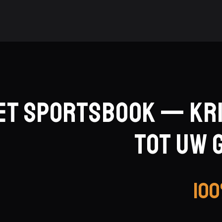
et Sportsbook — Kri
Tot Uw 
100