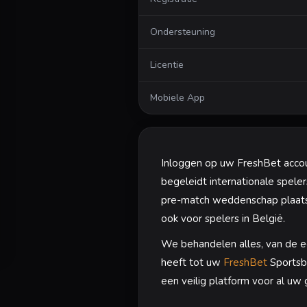
Ondersteuning
Licentie
Mobiele App
Inloggen op uw FreshBet acco
begeleidt internationale spele
pre-match weddenschap plaatst
ook voor spelers in België.
We behandelen alles, van de e
heeft tot uw
FreshBet
Sportsbo
een veilig platform voor al uw 