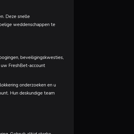
en. Deze snelle
evoelige weddenschappen te
ogingen, beveiligingskwesties,
ls uw FreshBet-account
blokkering onderzoeken en u
ount. Hun deskundige team
ng. Gebruik altijd sterke,