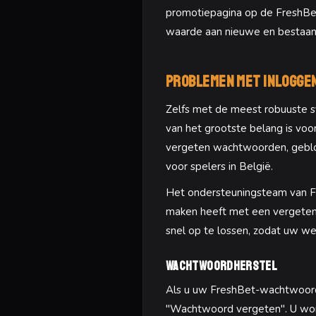
promotiepagina op de FreshBe
waarde aan nieuwe en bestaan
Problemen met inlogge
Zelfs met de meest robuuste s
van het grootste belang is vo
vergeten wachtwoorden, geblok
voor spelers in België.
Het ondersteuningsteam van Fre
maken heeft met een vergeten
snel op te lossen, zodat uw 
Wachtwoordherstel
Als u uw FreshBet-wachtwoord v
"Wachtwoord vergeten". U wor