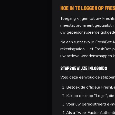
Hoe in te loggen op Fr
Toegang krijgen tot uw FreshB
meestal prominent geplaatst in
uw gepersonaliseerde gokgedeel
Na een succesvolle FreshBet-l
rekeningsaldo. Het FreshBet-pl
uw actieve weddenschappen kunt
Stapsgewijze inloggids
Volg deze eenvoudige stappen
Bezoek de officiële Fresh
Klik op de knop "Login", di
Voer uw geregistreerd e-ma
Als u Twee-Factor Authentic