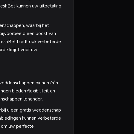
reshBet kunnen uw uitbetaling
enschappen, waarbij het
 bijvoorbeeld een boost van
FreshBet biedt ook verbeterde
rde krijgt voor uw
 weddenschappen binnen één
gen bieden flexibiliteit en
enschappen lonender.
rbij u een gratis weddenschap
nbiedingen kunnen verbeterde
t om uw perfecte