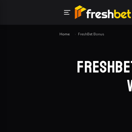
Home
›
FreshBet Bonus
FreshBe