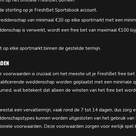
t op het officiële FreshBet domein.
de storting op je FreshBet Sportsbook account.
weddenschap van minimaal €20 op elke sportmarkt met een minima
ddenschap is verwerkt, wordt een free bet van maximaal €100 bi
t op elke sportmarkt binnen de gestelde termijn.
rden
voorwaarden is cruciaal om het meeste uit je FreshBet free bet 
ificerende weddenschap worden geplaatst met een minimale quo
turned, wat betekent dat alleen de winsten van het free bet word
stal een vervaltermijn, vaak rond de 7 tot 14 dagen, dus zorg erv
enschapstypes kunnen worden uitgesloten van het gebruik van fre
ionele voorwaarden. Deze voorwaarden zorgen voor eerlijk spel b