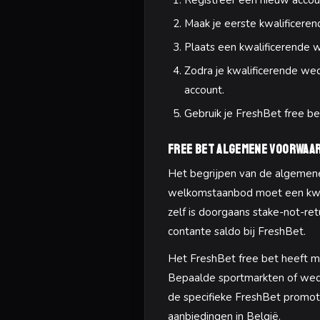
Registreer een nieuw accoun
Maak je eerste kwalificeren
Plaats een kwalificerende 
Zodra je kwalificerende we
account.
Gebruik je FreshBet free be
Free Bet Algemene Voorwaa
Het begrijpen van de algemene 
welkomstaanbod moet een kwal
zelf is doorgaans stake-not-re
contante saldo bij FreshBet.
Het FreshBet free bet heeft mee
Bepaalde sportmarkten of wedd
de specifieke FreshBet promot
aanbiedingen in België.