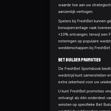
waarde toe aan uw strategisch
aanzienlijk verhogen.
Spelers bij FreshBet kunnen g
bonuspercentage vaak toeneemt
+10% ontvangen, terwijl een F
noteringen op populaire wedstr
weddenschappen bij FreshBet 
Bet Builder Promoties
De FreshBet Sportsbook biedt
wedstrijd kunt samenstellen en
extra zekerheid voor uw unie
U kunt FreshBet promoties vin
ontvangt als één onderdeel v
winsten op specifieke Bet Bui