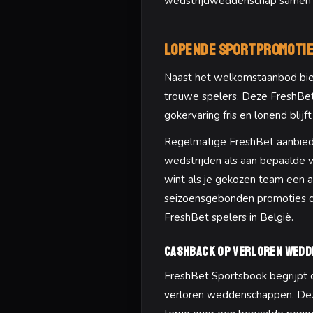
wedstrijdweddenschap samen te
Lopende Sportpromoti
Naast het welkomstaanbod bied
trouwe spelers. Deze FreshBet p
gokervaring fris en lonend blij
Regelmatige FreshBet aanbiedi
wedstrijden als aan bepaalde 
wint als je gekozen team een a
seizoensgebonden promoties di
FreshBet spelers in België.
Cashback op Verloren Wed
FreshBet Sportsbook begrijpt 
verloren weddenschappen. Deze