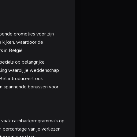
ende promoties voor zijn
e kijken, waardoor de
s in België.
ecials op belangrijke
ling waarbij je weddenschap
Bet introduceert ook
 en spannende bonussen voor
et vaak cashbackprogramma's op
percentage van je verliezen