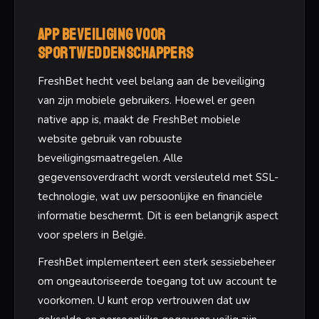
App Beveiliging voor
Sportweddenschappers
FreshBet hecht veel belang aan de beveiliging
van zijn mobiele gebruikers. Hoewel er geen
native app is, maakt de FreshBet mobiele
website gebruik van robuuste
beveiligingsmaatregelen. Alle
gegevensoverdracht wordt versleuteld met SSL-
technologie, wat uw persoonlijke en financiële
informatie beschermt. Dit is een belangrijk aspect
voor spelers in België.
FreshBet implementeert een sterk sessiebeheer
om ongeautoriseerde toegang tot uw account te
voorkomen. U kunt erop vertrouwen dat uw