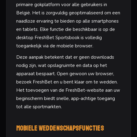
primaire gokplatform voor alle gebruikers in
België. Het is zorgvuldig geoptimaliseerd om een
naadloze ervaring te bieden op alle smartphones
en tablets. Elke functie die beschikbaar is op de
desktop FreshBet Sportsbook is volledig
toegankelijk via de mobiele browser.
Deze aanpak betekent dat er geen downloads
nodig zijn, wat opslagruimte en data op het
apparaat bespaart. Open gewoon uw browser,
bezoek FreshBet en u bent klaar om te wedden.
Het toevoegen van de FreshBet-website aan uw
beginscherm biedt snelle, app-achtige toegang
tot alle sportmarkten.
Mobiele Weddenschapsfuncties