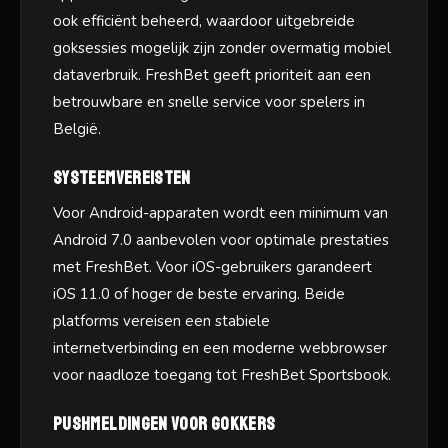
ook efficiënt beheerd, waardoor uitgebreide
goksessies mogelijk zijn zonder overmatig mobiel
dataverbruik. FreshBet geeft prioriteit aan een
betrouwbare en snelle service voor spelers in
België.
Systeemvereisten
Voor Android-apparaten wordt een minimum van
Android 7.0 aanbevolen voor optimale prestaties
met FreshBet. Voor iOS-gebruikers garandeert
iOS 11.0 of hoger de beste ervaring. Beide
platforms vereisen een stabiele
internetverbinding en een moderne webbrowser
voor naadloze toegang tot FreshBet Sportsbook.
Pushmeldingen voor Gokkers