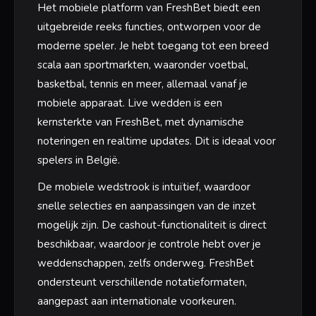
Het mobiele platform van FreshBet biedt een
uitgebreide reeks functies, ontworpen voor de
moderne speler. Je hebt toegang tot een breed
scala aan sportmarkten, waaronder voetbal,
basketbal, tennis en meer, allemaal vanaf je
mobiele apparaat. Live wedden is een
kernsterkte van FreshBet, met dynamische
noteringen en realtime updates. Dit is ideaal voor
spelers in België.
De mobiele wedstrook is intuïtief, waardoor
snelle selecties en aanpassingen van de inzet
mogelijk zijn. De cashout-functionaliteit is direct
beschikbaar, waardoor je controle hebt over je
weddenschappen, zelfs onderweg. FreshBet
ondersteunt verschillende notatieformaten,
aangepast aan internationale voorkeuren.