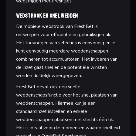
wedstrijden met FreshBet.
Wedstrook en Snel Wedden
De mobiele wedstrook van FreshBet is
ontworpen voor efficiëntie en gebruiksgemak.
Het toevoegen van selecties is eenvoudig en je
kunt eenvoudig meerdere weddenschappen
combineren tot accumulatoren. Het invoeren van
de inzet gaat snel en de potentiële winsten
worden duidelijk weergegeven.
FreshBet bevat ook een snelle
weddenschapsfunctie voor het snel plaatsen van
weddenschappen. Hiermee kun je een
standaardinzet instellen en enkele
weddenschappen plaatsen met slechts één tik.
Het is ideaal voor die momenten waarop snelheid