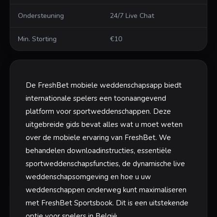
Ondersteuning
24/7 Live Chat
Min. Storting
€10
De FreshBet mobiele weddenschapsapp biedt
internationale spelers een toonaangevend
platform voor sportweddenschappen. Deze
uitgebreide gids bevat alles wat u moet weten
over de mobiele ervaring van FreshBet. We
behandelen downloadinstructies, essentiële
sportweddenschapsfuncties, de dynamische live
weddenschapsomgeving en hoe u uw
weddenschappen onderweg kunt maximaliseren
met FreshBet Sportsbook. Dit is een uitstekende
optie voor spelers in België.