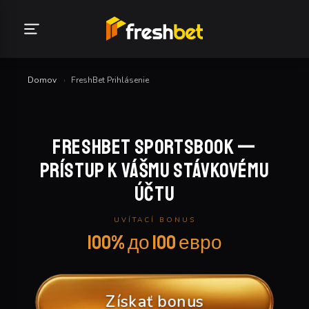
Domov
›
FreshBet Prihlásenie
FreshBet Sportsbook —
Prístup k vášmu stávkovému
účtu
UVÍTACÍ BONUS
100% до 100 евро
Získať bonus