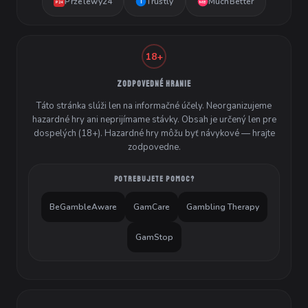
Przelewy24
Trustly
MuchBetter
T
MB
P24
18+
ZODPOVEDNÉ HRANIE
Táto stránka slúži len na informačné účely. Neorganizujeme
hazardné hry ani neprijímame stávky. Obsah je určený len pre
dospelých (18+). Hazardné hry môžu byť návykové — hrajte
zodpovedne.
POTREBUJETE POMOC?
BeGambleAware
GamCare
Gambling Therapy
GamStop