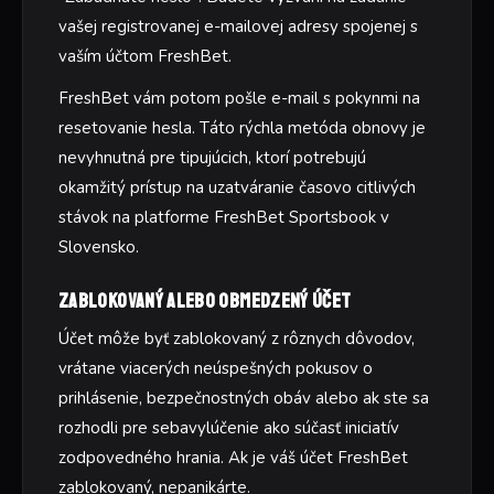
vašej registrovanej e-mailovej adresy spojenej s
vaším účtom FreshBet.
FreshBet vám potom pošle e-mail s pokynmi na
resetovanie hesla. Táto rýchla metóda obnovy je
nevyhnutná pre tipujúcich, ktorí potrebujú
okamžitý prístup na uzatváranie časovo citlivých
stávok na platforme FreshBet Sportsbook v
Slovensko.
Zablokovaný alebo obmedzený účet
Účet môže byť zablokovaný z rôznych dôvodov,
vrátane viacerých neúspešných pokusov o
prihlásenie, bezpečnostných obáv alebo ak ste sa
rozhodli pre sebavylúčenie ako súčasť iniciatív
zodpovedného hrania. Ak je váš účet FreshBet
zablokovaný, nepanikárte.