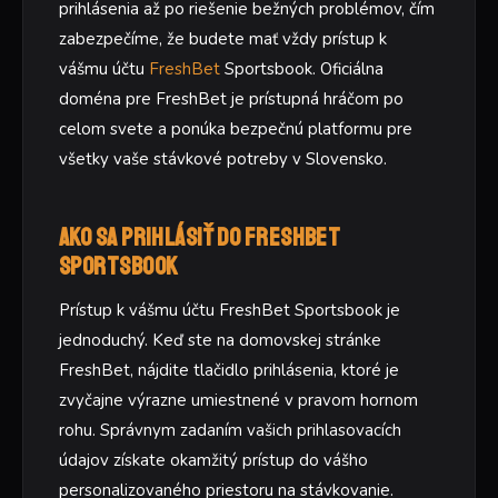
prihlásenia až po riešenie bežných problémov, čím
zabezpečíme, že budete mať vždy prístup k
vášmu účtu
FreshBet
Sportsbook. Oficiálna
doména pre FreshBet je prístupná hráčom po
celom svete a ponúka bezpečnú platformu pre
všetky vaše stávkové potreby v Slovensko.
Ako sa prihlásiť do FreshBet
Sportsbook
Prístup k vášmu účtu FreshBet Sportsbook je
jednoduchý. Keď ste na domovskej stránke
FreshBet, nájdite tlačidlo prihlásenia, ktoré je
zvyčajne výrazne umiestnené v pravom hornom
rohu. Správnym zadaním vašich prihlasovacích
údajov získate okamžitý prístup do vášho
personalizovaného priestoru na stávkovanie.