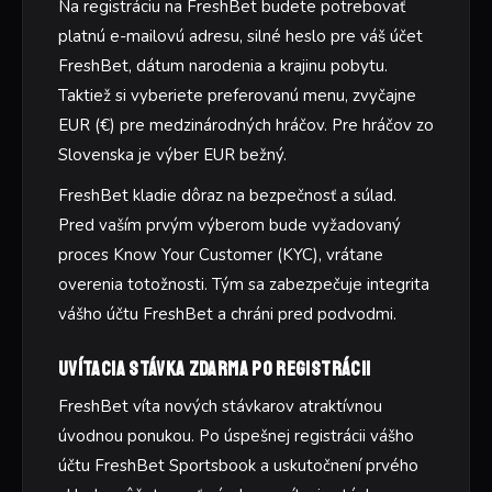
Na registráciu na FreshBet budete potrebovať
platnú e-mailovú adresu, silné heslo pre váš účet
FreshBet, dátum narodenia a krajinu pobytu.
Taktiež si vyberiete preferovanú menu, zvyčajne
EUR (€) pre medzinárodných hráčov. Pre hráčov zo
Slovenska je výber EUR bežný.
FreshBet kladie dôraz na bezpečnosť a súlad.
Pred vaším prvým výberom bude vyžadovaný
proces Know Your Customer (KYC), vrátane
overenia totožnosti. Tým sa zabezpečuje integrita
vášho účtu FreshBet a chráni pred podvodmi.
Uvítacia stávka zdarma po registrácii
FreshBet víta nových stávkarov atraktívnou
úvodnou ponukou. Po úspešnej registrácii vášho
účtu FreshBet Sportsbook a uskutočnení prvého