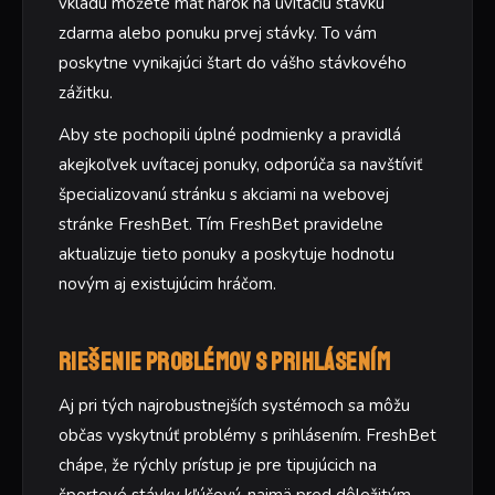
vkladu môžete mať nárok na uvítaciu stávku
zdarma alebo ponuku prvej stávky. To vám
poskytne vynikajúci štart do vášho stávkového
zážitku.
Aby ste pochopili úplné podmienky a pravidlá
akejkoľvek uvítacej ponuky, odporúča sa navštíviť
špecializovanú stránku s akciami na webovej
stránke FreshBet. Tím FreshBet pravidelne
aktualizuje tieto ponuky a poskytuje hodnotu
novým aj existujúcim hráčom.
Riešenie problémov s prihlásením
Aj pri tých najrobustnejších systémoch sa môžu
občas vyskytnúť problémy s prihlásením. FreshBet
chápe, že rýchly prístup je pre tipujúcich na
športové stávky kľúčový, najmä pred dôležitým