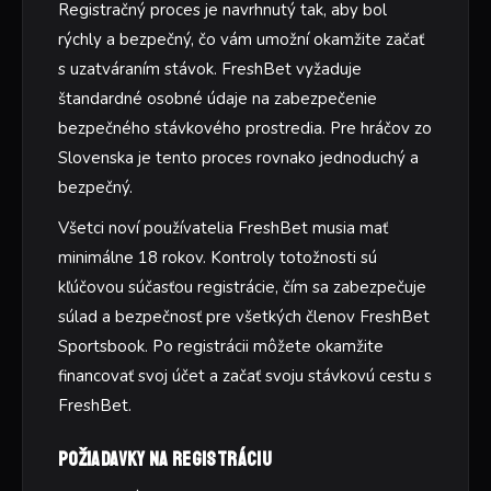
Registračný proces je navrhnutý tak, aby bol
rýchly a bezpečný, čo vám umožní okamžite začať
s uzatváraním stávok. FreshBet vyžaduje
štandardné osobné údaje na zabezpečenie
bezpečného stávkového prostredia. Pre hráčov zo
Slovenska je tento proces rovnako jednoduchý a
bezpečný.
Všetci noví používatelia FreshBet musia mať
minimálne 18 rokov. Kontroly totožnosti sú
kľúčovou súčasťou registrácie, čím sa zabezpečuje
súlad a bezpečnosť pre všetkých členov FreshBet
Sportsbook. Po registrácii môžete okamžite
financovať svoj účet a začať svoju stávkovú cestu s
FreshBet.
Požiadavky na registráciu