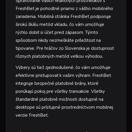
Spravovanie vašich finančných prostriedkov s
FreshBet je pohodlné priamo z vášho mobilného
zariadenia. Mobilná stránka FreshBet podporuje
širokú škálu metód vkladu, čo vám umožňuje
rýchlo dobiť si účet pred zápasom. Týmto
spôsobom nikdy nezmeškáte príležitosť na
tipovanie. Pre hráčov zo Slovenska je dostupnosť
rôznych platobných metód veľkou výhodou.
Výbery sú tiež zjednodušené, čo vám umožňuje
efektívne pristupovať k vašim výhram. FreshBet
integruje bezpečné platobné brány, ktoré
ponúkajú pokoj pre všetky transakcie. Všetky
štandardné platobné možnosti dostupné na
desktope sú prístupné prostredníctvom mobilnej
verzie FreshBet.