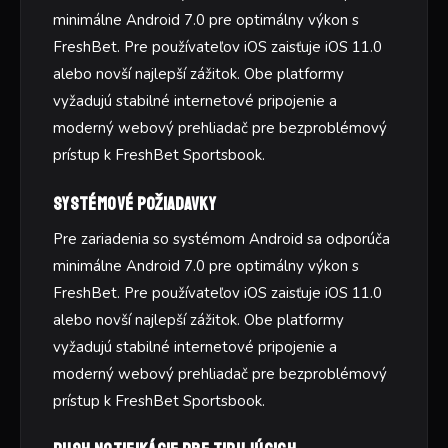
minimálne Android 7.0 pre optimálny výkon s
FreshBet. Pre používateľov iOS zaisťuje iOS 11.0
alebo novší najlepší zážitok. Obe platformy
vyžadujú stabilné internetové pripojenie a
moderný webový prehliadač pre bezproblémový
prístup k FreshBet Sportsbook.
Systémové požiadavky
Pre zariadenia so systémom Android sa odporúča
minimálne Android 7.0 pre optimálny výkon s
FreshBet. Pre používateľov iOS zaisťuje iOS 11.0
alebo novší najlepší zážitok. Obe platformy
vyžadujú stabilné internetové pripojenie a
moderný webový prehliadač pre bezproblémový
prístup k FreshBet Sportsbook.