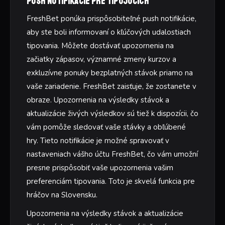
Push notifikácie pre tipujúcich
FreshBet ponúka prispôsobiteľné push notifikácie,
aby ste boli informovaní o kľúčových udalostiach
tipovania. Môžete dostávať upozornenia na
začiatky zápasov, významné zmeny kurzov a
exkluzívne ponuky bezplatných stávok priamo na
vaše zariadenie. FreshBet zaisťuje, že zostanete v
obraze. Upozornenia na výsledky stávok a
aktualizácie živých výsledkov sú tiež k dispozícii, čo
vám pomôže sledovať vaše stávky a obľúbené
hry. Tieto notifikácie je možné spravovať v
nastaveniach vášho účtu FreshBet, čo vám umožní
presne prispôsobiť vaše upozornenia vašim
preferenciám tipovania. Toto je skvelá funkcia pre
hráčov na Slovensku.
Upozornenia na výsledky stávok a aktualizácie