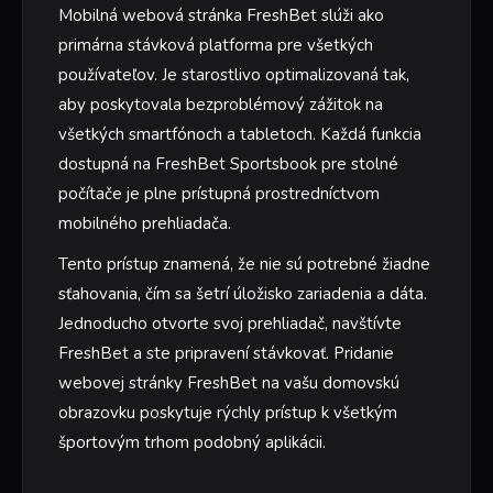
Mobilná webová stránka FreshBet slúži ako
primárna stávková platforma pre všetkých
používateľov. Je starostlivo optimalizovaná tak,
aby poskytovala bezproblémový zážitok na
všetkých smartfónoch a tabletoch. Každá funkcia
dostupná na FreshBet Sportsbook pre stolné
počítače je plne prístupná prostredníctvom
mobilného prehliadača.
Tento prístup znamená, že nie sú potrebné žiadne
sťahovania, čím sa šetrí úložisko zariadenia a dáta.
Jednoducho otvorte svoj prehliadač, navštívte
FreshBet a ste pripravení stávkovať. Pridanie
webovej stránky FreshBet na vašu domovskú
obrazovku poskytuje rýchly prístup k všetkým
športovým trhom podobný aplikácii.