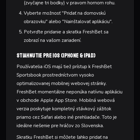
(zvyčajne tri bodky) v pravom hornom rohu.
Vyberte možnosť "Pridať na domovskú
obrazovku" alebo "Nainštalovať aplikáciu".
Potvrďte pridanie a skratka FreshBet sa
zobrazí na vašom zariadení.
Stiahnutie pre iOS (iPhone & iPad)
Používatelia iOS majú tiež prístup k FreshBet
Sportsbook prostredníctvom vysoko
optimalizovanej mobilnej webovej stránky.
FreshBet momentálne neponúka natívnu aplikáciu
v obchode Apple App Store. Mobilná webová
verzia poskytuje kompletný stávkový zážitok
priamo cez Safari alebo iné prehliadače. Toto je
ideálne riešenie pre hráčov zo Slovenska.
Skratku FreshBet si môžete ľahko pridať na