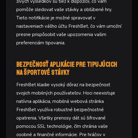
živých výsledkov sú tiež k dispozícii, čo vám
pomôže sledovať vaše stávky a obľúbené hry.
Tieto notifikácie je možné spravovať v
nastaveniach vášho účtu FreshBet, čo vám umožní
presne prispôsobiť vaše upozornenia vašim
preferenciám tipovania.
Bezpečnosť aplikácie pre tipujúcich
na športové stávky
FreshBet kladie vysoký dôraz na bezpečnosť
svojich mobilných používateľov. Hoci neexistuje
natívna aplikácia, mobilná webová stránka
FreshBet využíva robustné bezpečnostné
opatrenia. Všetky prenosy dát sú šifrované
pomocou SSL technológie, čím chránia vaše
osobné a finančné informácie. Pre hráčov v