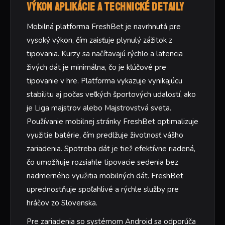
Výkon aplikácie a technické detaily
Mobilná platforma FreshBet je navrhnutá pre
vysoký výkon, čím zaisťuje plynulý zážitok z
tipovania. Kurzy sa načítavajú rýchlo a latencia
živých dát je minimálna, čo je kľúčové pre
tipovanie v hre. Platforma vykazuje vynikajúcu
stabilitu aj počas veľkých športových udalostí, ako
je Liga majstrov alebo Majstrovstvá sveta.
Používanie mobilnej stránky FreshBet optimalizuje
využitie batérie, čím predlžuje životnosť vášho
zariadenia. Spotreba dát je tiež efektívne riadená,
čo umožňuje rozsiahle tipovacie sedenia bez
nadmerného využitia mobilných dát. FreshBet
uprednostňuje spoľahlivé a rýchle služby pre
hráčov zo Slovenska.
Pre zariadenia so systémom Android sa odporúča