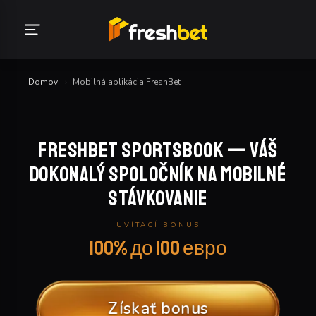
Domov
›
Mobilná aplikácia FreshBet
FreshBet Sportsbook — Váš
dokonalý spoločník na mobilné
stávkovanie
UVÍTACÍ BONUS
100% до 100 евро
Získať bonus