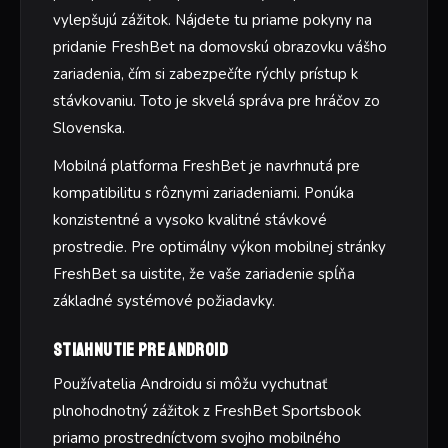
vylepšujú zážitok. Nájdete tu priame pokyny na
pridanie FreshBet na domovskú obrazovku vášho
zariadenia, čím si zabezpečíte rýchly prístup k
stávkovaniu. Toto je skvelá správa pre hráčov zo
Slovenska.
Mobilná platforma FreshBet je navrhnutá pre
kompatibilitu s rôznymi zariadeniami. Ponúka
konzistentné a vysoko kvalitné stávkové
prostredie. Pre optimálny výkon mobilnej stránky
FreshBet sa uistite, že vaše zariadenie spĺňa
základné systémové požiadavky.
Stiahnutie pre Android
Používatelia Androidu si môžu vychutnať
plnohodnotný zážitok z FreshBet Sportsbook
priamo prostredníctvom svojho mobilného