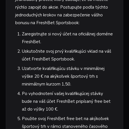
rýchlo zapojiť do akcie. Postupujte podľa týchto
jednoduchých krokov na zabezpečenie vášho
bonusu na FreshBet Sportsbook:
Zaregistrujte si nový účet na oficiálnej doméne
FreshBet.
Uskutočnite svoj prvý kvalifikujúci vklad na váš
účet FreshBet Sportsbook.
Uzatvorte kvalifikujúcu stávku v minimálnej
výške 20 € na akýkoľvek športový trh s
minimálnym kurzom 1,50.
Po vyhodnotení vašej kvalifikujúcej stávky
bude na váš účet FreshBet pripísaný free bet
až do výšky 100 €.
Použite svoj FreshBet free bet na akýkoľvek
športový trh v rámci stanoveného časového