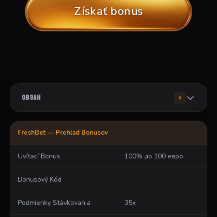
Získať bonus
OBSAH
6
FreshBet — Prehľad Bonusov
Uvítací Bonus
100% до 100 евро
Bonusový Kód
—
Podmienky Stávkovania
35x