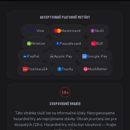
AKCEPTOVANÉ PLATOBNÉ METÓDY
Visa
Mastercard
Skrill
S
Neteller
Paysafecard
BLIK
N
P
BL
PayPal
Apple Pay
Google Pay
PP
AP
GP
Przelewy24
Trustly
MuchBetter
T
MB
P24
18+
ZODPOVEDNÉ HRANIE
Táto stránka slúži len na informačné účely. Neorganizujeme
hazardné hry ani neprijímame stávky. Obsah je určený len pre
dospelých (18+). Hazardné hry môžu byť návykové — hrajte