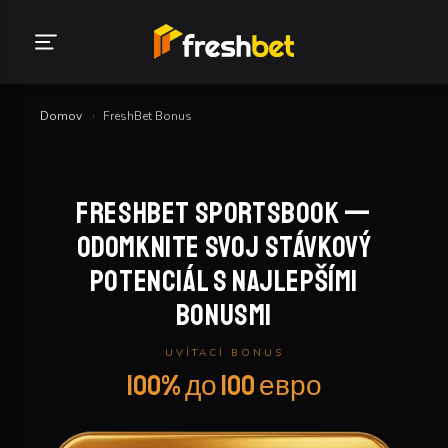
Domov
›
FreshBet Bonus
FreshBet Sportsbook —
Odomknite svoj stávkový
potenciál s najlepšími
bonusmi
UVÍTACÍ BONUS
100% до 100 евро