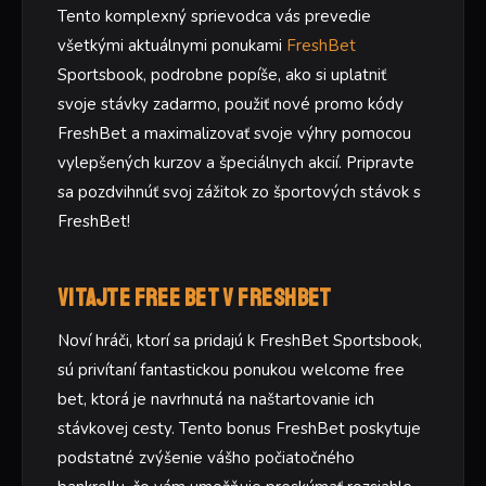
Tento komplexný sprievodca vás prevedie
všetkými aktuálnymi ponukami
FreshBet
Sportsbook, podrobne popíše, ako si uplatniť
svoje stávky zadarmo, použiť nové promo kódy
FreshBet a maximalizovať svoje výhry pomocou
vylepšených kurzov a špeciálnych akcií. Pripravte
sa pozdvihnúť svoj zážitok zo športových stávok s
FreshBet!
Vitajte Free Bet v FreshBet
Noví hráči, ktorí sa pridajú k FreshBet Sportsbook,
sú privítaní fantastickou ponukou welcome free
bet, ktorá je navrhnutá na naštartovanie ich
stávkovej cesty. Tento bonus FreshBet poskytuje
podstatné zvýšenie vášho počiatočného