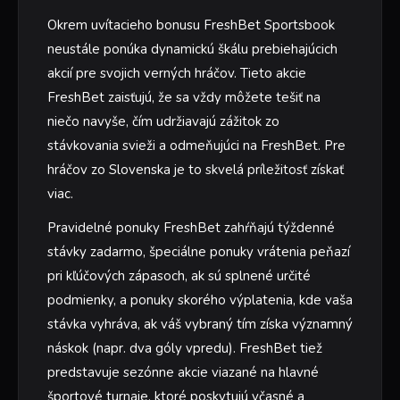
Okrem uvítacieho bonusu FreshBet Sportsbook
neustále ponúka dynamickú škálu prebiehajúcich
akcií pre svojich verných hráčov. Tieto akcie
FreshBet zaisťujú, že sa vždy môžete tešiť na
niečo navyše, čím udržiavajú zážitok zo
stávkovania svieži a odmeňujúci na FreshBet. Pre
hráčov zo Slovenska je to skvelá príležitosť získať
viac.
Pravidelné ponuky FreshBet zahŕňajú týždenné
stávky zadarmo, špeciálne ponuky vrátenia peňazí
pri kľúčových zápasoch, ak sú splnené určité
podmienky, a ponuky skorého výplatenia, kde vaša
stávka vyhráva, ak váš vybraný tím získa významný
náskok (napr. dva góly vpredu). FreshBet tiež
predstavuje sezónne akcie viazané na hlavné
športové turnaje, ktoré poskytujú včasné a