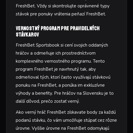
FreshBet. Vždy si skontrolujte oprávnené typy
stávok pre ponuky vrátenia peňazí FreshBet.
Vernostný program pre pravidelných
stávkarov
FreshBet Sportsbook si cení svojich oddaných
hráčov a odmeňuje ich prostredníctvom
komplexného vernostného programu. Tento
program FreshBet je navrhnutý tak, aby
odmeňoval tých, ktorí často využívajú stávkovú
ponuku na FreshBet, a ponúka im exkluzívne
výhody a benefity. Pre hráčov na Slovensku je to
ďalší dôvod, prečo zostať verný.
Ako verný hráč FreshBet získavate body za každú
podanú stávku, čo vám umožňuje stúpať cez rôzne
úrovne. Vyššie úrovne na FreshBet odomykajú