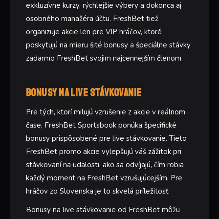
exkluzívne kurzy, rýchlejšie výbery a dokonca aj
osobného manažéra účtu. FreshBet tiež
organizuje akcie len pre VIP hráčov, ktoré
poskytujú na mieru šité bonusy a špeciálne stávky
zadarmo FreshBet svojim najcennejším členom.
Bonusy na Live Stávkovanie
Pre tých, ktorí milujú vzrušenie z akcie v reálnom
čase, FreshBet Sportsbook ponúka špecifické
bonusy prispôsobené pre live stávkovanie. Tieto
FreshBet promo akcie vylepšujú váš zážitok pri
stávkovaní na udalosti, ako sa odvíjajú, čím robia
každý moment na FreshBet vzrušujúcejším. Pre
hráčov zo Slovenska je to skvelá príležitosť.
Bonusy na live stávkovanie od FreshBet môžu