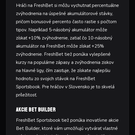
Hráči na FreshBet si môžu vychutnať percentuálne
zvýhodnenia na úspešné akumulátorové stávky,
pričom bonusové percento často rastie s počtom
tipov. Napríklad 5-násobný akumulátor môže
získať +10% zvýhodnenie, zatiaľ čo 10-násobný
akumulátor na FreshBet môže získať +25%
zvýhodnenie. FreshBet tiež ponúka vylepšené
kurzy na populárne zápasy a zvýhodnenia ziskov
na hlavné ligy, čím zaisťuje, že získate najlepšiu
hodnotu zo svojich stávok na FreshBet
Sportsbook. Pre hráčov v Slovensko je to skvelá
príležitosť.
Akcie Bet Builder
FreshBet Sportsbook tiež ponúka inovatívne akcie
Bet Builder, ktoré vám umožňujú vytvárať vlastné