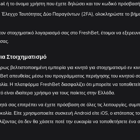
ail ή το όνομα χρήστη που έχετε δηλώσει και τον κωδικό πρόσβασής
ον Έλεγχο Ταυτότητας Δύο Παραγόντων (2FA), ολοκληρώστε το βή
ν στοιχηματικό λογαριασμό σας στο FreshBet, έτοιμοι να εξερευνή
 σας.
ια Στοιχηματισμό
ως βελτιστοποιημένη εμπειρία για κινητά για στοιχηματισμό εν κιν
Bet απευθείας μέσω του προγράμματος περιήγησης του κινητού σας,
ολία. Η πλατφόρμα FreshBet διασφαλίζει ότι μπορείτε να τοποθετε
 είναι ιδιαίτερα χρήσιμο για τους παίκτες στην Ελλάδα.
ητά σας επιτρέπει να έχετε πρόσβαση σε όλες τις λειτουργίες, συ
ολία. Είτε χρησιμοποιείτε συσκευή Android είτε iOS, ο ιστότοπος τ
λίζοντας ότι δεν θα χάσετε ποτέ την ευκαιρία να τοποθετήσετε ένα σ