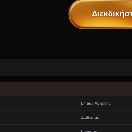
Διεκδικήσ
Email / Χρήστης
Διαθέσιμο
Γρήγορη