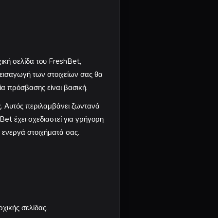
κή σελίδα του FreshBet,
εισαγωγή των στοιχείων σας θα
α πρόσβασης είναι βασική.
ς. Αυτός περιλαμβάνει ζωντανά
Bet έχει σχεδιαστεί για γρήγορη
 ενεργά στοιχήματά σας.
χικής σελίδας.