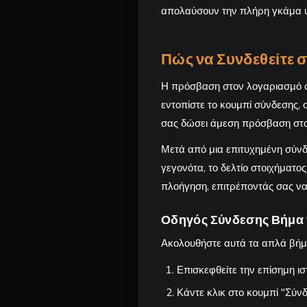
απολαύσουν την πλήρη γκάμα 
Πώς να Συνδεθείτε στ
Η πρόσβαση στον λογαριασμό σα
εντοπίστε το κουμπί σύνδεσης,
σας δώσει άμεση πρόσβαση στον
Μετά από μια επιτυχημένη σύνδ
γεγονότα, το δελτίο στοιχήματο
πλοήγηση, επιτρέποντάς σας να
Οδηγός Σύνδεσης Βήμα
Ακολουθήστε αυτά τα απλά βήμα
Επισκεφθείτε την επίσημη ι
Κάντε κλικ στο κουμπί "Σύνδ