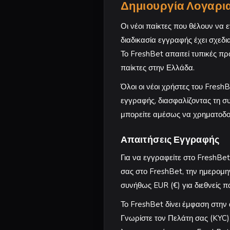
Δημιουργία Λογαρια
Οι νέοι παίκτες που θέλουν ν
διαδικασία εγγραφής έχει σχεδι
Το FreshBet απαιτεί τυπικές π
παίκτες στην Ελλάδα.
Όλοι οι νέοι χρήστες του Fresh
εγγραφής, διασφαλίζοντας τη σ
μπορείτε αμέσως να χρηματοδοτή
Απαιτήσεις Εγγραφής
Για να εγγραφείτε στο FreshBet
σας στο FreshBet, την ημερομη
συνήθως EUR (€) για διεθνείς π
Το FreshBet δίνει έμφαση στην
Γνωρίστε τον Πελάτη σας (KYC)