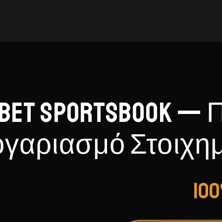
hBet Sportsbook —
ογαριασμό Στοιχη
100