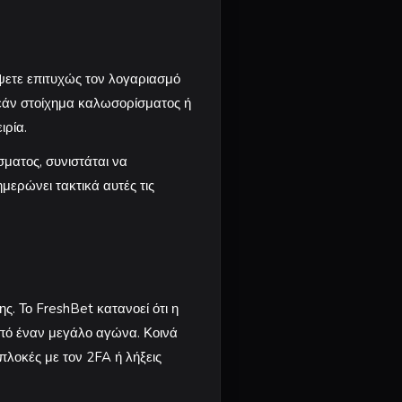
ψετε επιτυχώς τον λογαριασμό
ρεάν στοίχημα καλωσορίσματος ή
ιρία.
ματος, συνιστάται να
μερώνει τακτικά αυτές τις
. Το FreshBet κατανοεί ότι η
από έναν μεγάλο αγώνα. Κοινά
λοκές με τον 2FA ή λήξεις