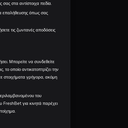
 σας στα αντίστοιχα πεδία.
μα επαλήθευσης όπως σας
σετε τις ζωντανές αποδόσεις
ήσει. Μπορείτε να συνδεθείτε
 το οποίο αντικατοπτρίζει την
ίτε στοιχήματα γρήγορα, ακόμη
μπεριλαμβανομένου του
ου FreshBet για κινητά παρέχει
τοίχημα.