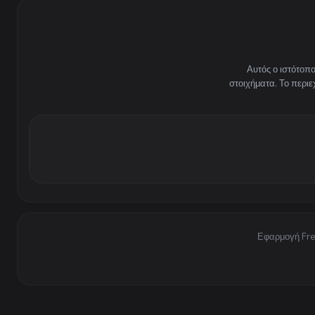
Αυτός ο ιστότοπ
στοιχήματα. Το περι
Εφαρμογή Fre