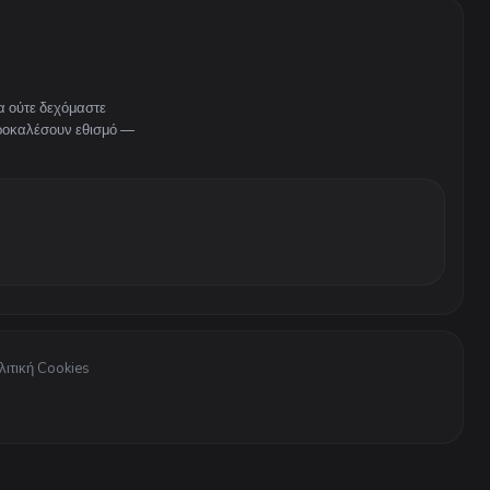
α ούτε δεχόμαστε
προκαλέσουν εθισμό —
λιτική Cookies