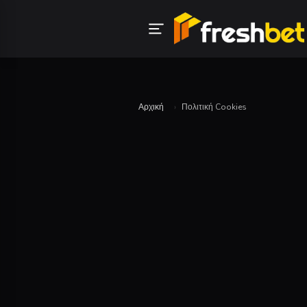
Αρχική
›
Πολιτική Cookies