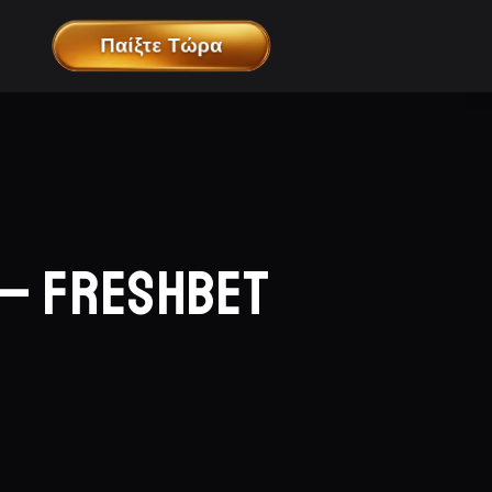
Παίξτε Τώρα
 — FreshBet