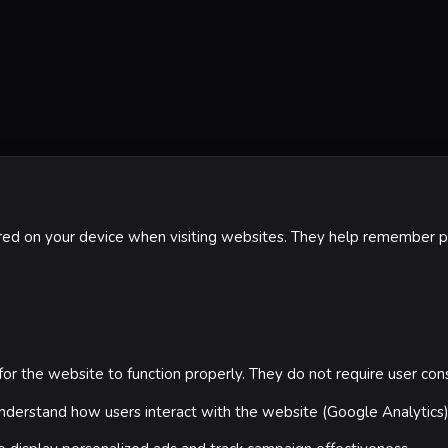
tored on your device when visiting websites. They help remember
or the website to function properly. They do not require user con
derstand how users interact with the website (Google Analytics)