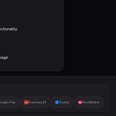
tionality.
 page.
oogle Pay
Przelewy24
Trustly
MuchBetter
T
MB
P24