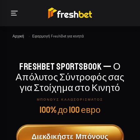
Αρχική
›
Εφαρμογή FreshBet για κινητά
FreshBet Sportsbook — Ο
Απόλυτος Σύντροφός σας
για Στοίχημα στο Κινητό
ΜΠΌΝΟΥΣ ΚΑΛΩΣΟΡΊΣΜΑΤΟΣ
100% до 100 евро
Διεκδικήστε Μπόνους