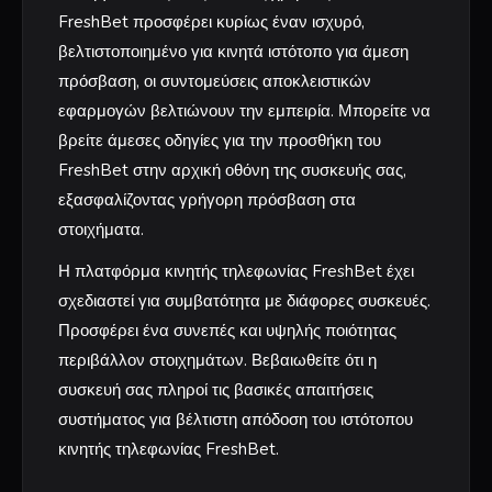
FreshBet προσφέρει κυρίως έναν ισχυρό,
βελτιστοποιημένο για κινητά ιστότοπο για άμεση
πρόσβαση, οι συντομεύσεις αποκλειστικών
εφαρμογών βελτιώνουν την εμπειρία. Μπορείτε να
βρείτε άμεσες οδηγίες για την προσθήκη του
FreshBet στην αρχική οθόνη της συσκευής σας,
εξασφαλίζοντας γρήγορη πρόσβαση στα
στοιχήματα.
Η πλατφόρμα κινητής τηλεφωνίας FreshBet έχει
σχεδιαστεί για συμβατότητα με διάφορες συσκευές.
Προσφέρει ένα συνεπές και υψηλής ποιότητας
περιβάλλον στοιχημάτων. Βεβαιωθείτε ότι η
συσκευή σας πληροί τις βασικές απαιτήσεις
συστήματος για βέλτιστη απόδοση του ιστότοπου
κινητής τηλεφωνίας FreshBet.