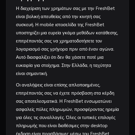
Η διαχείριση των χρημάτων σας με την FreshBet
είναι βολική απευθείας από την κινητή σας
συσκευή. Η mobile ιστοσελίδα της FreshBet
υποστηρίζει μια ευρεία γκάμα μεθόδων κατάθεσης,
επιτρέποντάς σας να χρηματοδοτήσετε τον
λογαριασμό σας γρήγορα πριν από έναν αγώνα.
Αυτό διασφαλίζει ότι δεν θα χάσετε ποτέ μια
ευκαιρία για στοίχημα. Στην Ελλάδα, η ταχύτητα
είναι σημαντική.
Οι αναλήψεις είναι επίσης απλοποιημένες,
επιτρέποντάς σας να έχετε πρόσβαση στα κέρδη
σας αποτελεσματικά. Η FreshBet ενσωματώνει
ασφαλείς πύλες πληρωμών, προσφέροντας ηρεμία
για όλες τις συναλλαγές. Όλες οι τυπικές επιλογές
πληρωμής που είναι διαθέσιμες στην desktop
έκδοση είναι προσβάσιμες μέσω του FreshBet