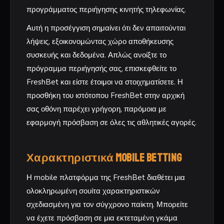
προγράμματος περιήγησης κινητής τηλεφωνίας.
Αυτή η προσέγγιση σημαίνει ότι δεν απαιτούνται
λήψεις, εξοικονομώντας χώρο αποθήκευσης
συσκευής και δεδομένα. Απλώς ανοίξτε το
πρόγραμμα περιήγησής σας, επισκεφθείτε το
FreshBet και είστε έτοιμοι να στοιχηματίσετε. Η
προσθήκη του ιστότοπου FreshBet στην αρχική
σας οθόνη παρέχει γρήγορη, παρόμοια με
εφαρμογή πρόσβαση σε όλες τις αθλητικές αγορές.
Χαρακτηριστικά Mobile Betting
Η mobile πλατφόρμα της FreshBet διαθέτει μια
ολοκληρωμένη σουίτα χαρακτηριστικών
σχεδιασμένη για τον σύγχρονο παίκτη. Μπορείτε
να έχετε πρόσβαση σε μια εκτεταμένη γκάμα