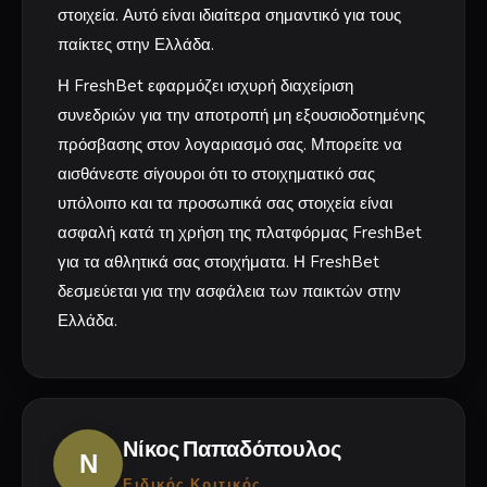
στοιχεία. Αυτό είναι ιδιαίτερα σημαντικό για τους
παίκτες στην Ελλάδα.
Η FreshBet εφαρμόζει ισχυρή διαχείριση
συνεδριών για την αποτροπή μη εξουσιοδοτημένης
πρόσβασης στον λογαριασμό σας. Μπορείτε να
αισθάνεστε σίγουροι ότι το στοιχηματικό σας
υπόλοιπο και τα προσωπικά σας στοιχεία είναι
ασφαλή κατά τη χρήση της πλατφόρμας FreshBet
για τα αθλητικά σας στοιχήματα. Η FreshBet
δεσμεύεται για την ασφάλεια των παικτών στην
Ελλάδα.
Νίκος Παπαδόπουλος
Ν
Ειδικός Κριτικός