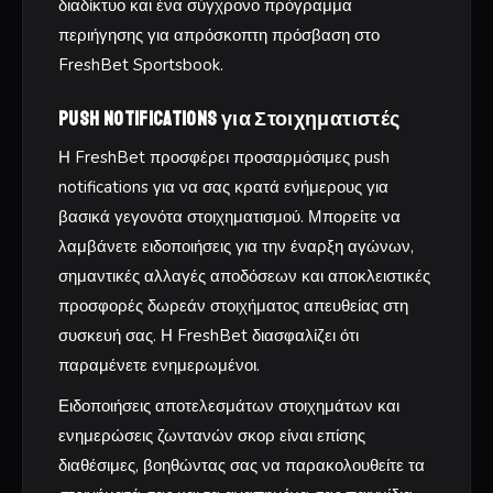
διαδίκτυο και ένα σύγχρονο πρόγραμμα
περιήγησης για απρόσκοπτη πρόσβαση στο
FreshBet Sportsbook.
Push Notifications για Στοιχηματιστές
Η FreshBet προσφέρει προσαρμόσιμες push
notifications για να σας κρατά ενήμερους για
βασικά γεγονότα στοιχηματισμού. Μπορείτε να
λαμβάνετε ειδοποιήσεις για την έναρξη αγώνων,
σημαντικές αλλαγές αποδόσεων και αποκλειστικές
προσφορές δωρεάν στοιχήματος απευθείας στη
συσκευή σας. Η FreshBet διασφαλίζει ότι
παραμένετε ενημερωμένοι.
Ειδοποιήσεις αποτελεσμάτων στοιχημάτων και
ενημερώσεις ζωντανών σκορ είναι επίσης
διαθέσιμες, βοηθώντας σας να παρακολουθείτε τα