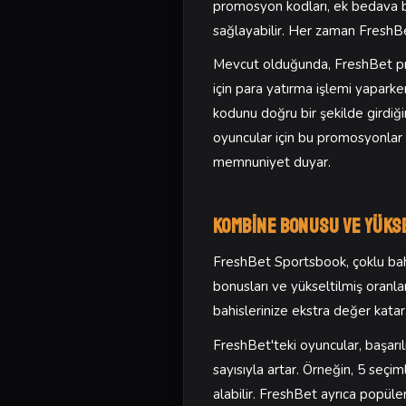
promosyon kodları, ek bedava ba
sağlayabilir. Her zaman FreshBe
Mevcut olduğunda, FreshBet pro
için para yatırma işlemi yapark
kodunu doğru bir şekilde girdiği
oyuncular için bu promosyonlar 
memnuniyet duyar.
Kombine Bonusu ve Yüks
FreshBet Sportsbook, çoklu bahi
bonusları ve yükseltilmiş oranlar
bahislerinize ekstra değer katar
FreshBet'teki oyuncular, başarıl
sayısıyla artar. Örneğin, 5 seç
alabilir. FreshBet ayrıca popül