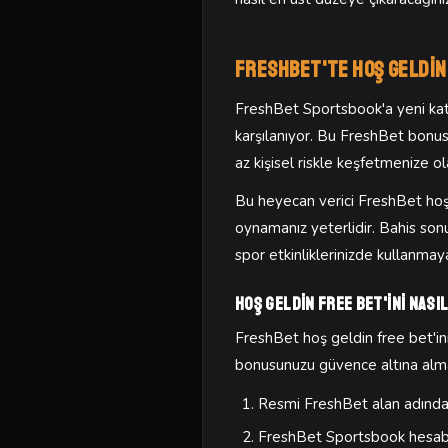
FreshBet'te Hoş Geldin 
FreshBet Sportsbook'a yeni katıl
karşılanıyor. Bu FreshBet bonus
az kişisel riskle keşfetmenize o
Bu heyecan verici FreshBet hoş 
oynamanız yeterlidir. Bahis son
spor etkinliklerinizde kullanmaya
Hoş Geldin Free Bet'ini Nasıl
FreshBet hoş geldin free bet'ini
bonusunuzu güvence altına almak 
Resmi FreshBet alan adında 
FreshBet Sportsbook hesabını