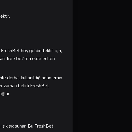
ktir.
FreshBet hoş geldin teklifi için,
yani free bet'ten elde edilen
enle derhal kullanıldığından emin
her zaman belirli FreshBet
ağlar.
ı sık sık sunar. Bu FreshBet