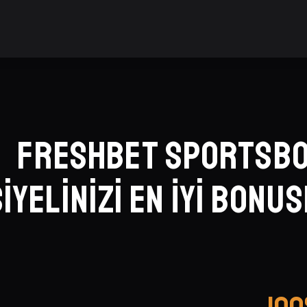
FreshBet Sportsbo
iyelinizi En İyi Bonu