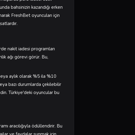
munda bahsinizin kazandığı erken
narak FreshBet oyuncuları için
atlardır.
de nakit iadesi programları
nlik ağı görevi görür. Bu,
 veya aylık olarak %5 ila %10
eya bazı durumlarda çekilebilir
 edin. Türkiye'deki oyuncular bu
mı aracılığıyla ödüllendirir. Bu
jlar ve faydalar sunmak için