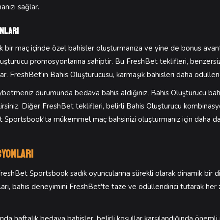
anızı sağlar.
nları
 bir maç içinde özel bahisler oluşturmanıza ve yine de bonus avan
uşturucu promosyonlarına sahiptir. Bu FreshBet teklifleri, benzersiz b
ar. FreshBet'in Bahis Oluşturucusu, karmaşık bahisleri daha ödüllendir
aybetmeniz durumunda bedava bahis aldığınız, Bahis Oluşturucu bah
siniz. Diğer FreshBet teklifleri, belirli Bahis Oluşturucu kombinasyo
et Sportsbook'ta mükemmel maç bahsinizi oluşturmanız için daha da 
syonları
 FreshBet Sportsbook sadık oyuncularına sürekli olarak dinamik bi
ı, bahis deneyimini FreshBet'te taze ve ödüllendirici tutarak her 
ında haftalık bedava bahisler, belirli koşullar karşılandığında öneml