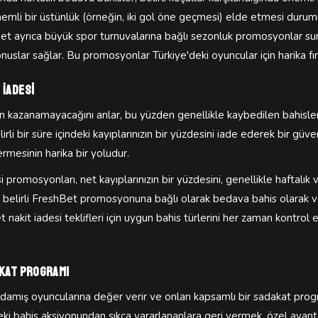
 önemli bir üstünlük (örneğin, iki gol öne geçmesi) elde etmesi duru
hBet ayrıca büyük spor turnuvalarına bağlı sezonluk promosyonlar su
slar sağlar. Bu promosyonlar Türkiye'deki oyuncular için harika fırs
 İadesi
 kazanamayacağını anlar, bu yüzden genellikle kaybedilen bahisler
irli bir süre içindeki kayıplarınızın bir yüzdesini iade ederek bir güve
rmesinin harika bir yoludur.
i promosyonları, net kayıplarınızın bir yüzdesini, genellikle haftalık
i, belirli FreshBet promosyonuna bağlı olarak bedava bahis olarak v
et nakit iadesi teklifleri için uygun bahis türlerini her zaman kontrol
akat Programı
amış oyuncularına değer verir ve onları kapsamlı bir sadakat progra
i bahis aksiyonundan sıkça yararlananlara geri vermek, özel avanta