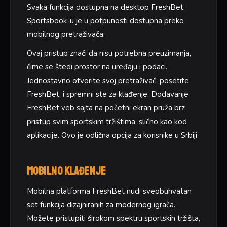
Svaka funkcija dostupna na desktop FreshBet
Sportsbook-u je u potpunosti dostupna preko
mobilnog pretraživača.
Ovaj pristup znači da nisu potrebna preuzimanja,
čime se štedi prostor na uređaju i podaci.
Jednostavno otvorite svoj pretraživač, posetite
FreshBet, i spremni ste za klađenje. Dodavanje
FreshBet veb sajta na početni ekran pruža brz
pristup svim sportskim tržištima, slično kao kod
aplikacije. Ovo je odlična opcija za korisnike u Srbiji.
Mobilno klađenje
Mobilna platforma FreshBet nudi sveobuhvatan
set funkcija dizajniranih za modernog igrača.
Možete pristupiti širokom spektru sportskih tržišta,