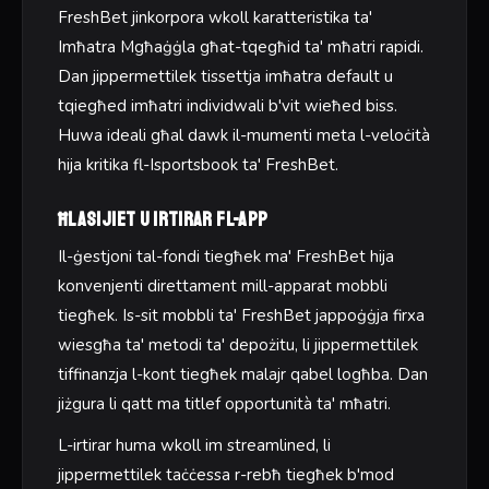
FreshBet jinkorpora wkoll karatteristika ta'
Imħatra Mgħaġġla għat-tqegħid ta' mħatri rapidi.
Dan jippermettilek tissettja imħatra default u
tqiegħed imħatri individwali b'vit wieħed biss.
Huwa ideali għal dawk il-mumenti meta l-veloċità
hija kritika fl-Isportsbook ta' FreshBet.
Ħlasijiet u Irtirar fl-App
Il-ġestjoni tal-fondi tiegħek ma' FreshBet hija
konvenjenti direttament mill-apparat mobbli
tiegħek. Is-sit mobbli ta' FreshBet jappoġġja firxa
wiesgħa ta' metodi ta' depożitu, li jippermettilek
tiffinanzja l-kont tiegħek malajr qabel logħba. Dan
jiżgura li qatt ma titlef opportunità ta' mħatri.
L-irtirar huma wkoll im streamlined, li
jippermettilek taċċessa r-rebħ tiegħek b'mod