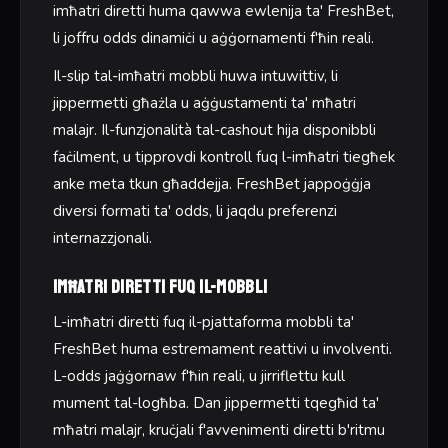
imħatri diretti huma qawwa ewlenija ta' FreshBet,
li joffru odds dinamiċi u aġġornamenti f'ħin reali.
Il-slip tal-imħatri mobbli huwa intuwittiv, li
jippermetti għażla u aġġustamenti ta' mħatri
malajr. Il-funzjonalità tal-cashout hija disponibbli
faċilment, u tipprovdi kontroll fuq l-imħatri tiegħek
anke meta tkun għaddejja. FreshBet jappoġġja
diversi formati ta' odds, li jaqdu preferenzi
internazzjonali.
Imħatri Diretti fuq il-Mobbli
L-imħatri diretti fuq il-pjattaforma mobbli ta'
FreshBet huma estremament reattivi u involventi.
L-odds jaġġornaw f'ħin reali, u jirriflettu kull
mument tal-logħba. Dan jippermetti tqegħid ta'
mħatri malajr, kruċjali f'avvenimenti diretti b'ritmu