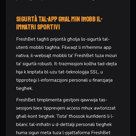
Sigurtà tal-App għal Min Iħobb il-
Imħatri Sportivi
FreshBet tagħti prijorità għolja lis-sigurtà tal-
utenti mobbli tagħha. Filwaqt li m'hemmx app
nativa, il-websajt mobbli ta' FreshBet tuża miżuri
ta' sigurtà robusti. It-trażmissjoni kollha tad-dejta
hija k kriptata bl-użu tat-teknoloġija SSL, u
tipproteġi l-informazzjoni personali u finanzjarja
tiegħek.
FreshBet timplimenta ġestjoni qawwija tas-
sessjoni biex tipprevjeni aċċess mhux awtorizzat
għall-kont tiegħek. Tista' tħossok kunfidenti li l-
bilanċ tal-imħatri u d-dettalji personali tiegħek
huma siguri meta tuża l-pjattaforma FreshBet