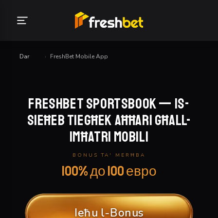
Dar
›
FreshBet Mobile App
FreshBet Sportsbook — Is-
Sieħeb Tiegħek Aħħari għall-
Imħatri Mobili
BONUS TA' MERĦBA
100% до 100 евро
Ieħu l-Bonus