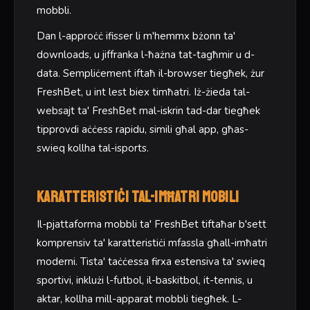
mobbli.
Dan l-approċċ ifisser li m'hemmx bżonn ta'
downloads, u jiffranka l-ħażna tat-tagħmir u d-
data. Sempliċement iftaħ il-browser tiegħek, żur
FreshBet, u int lest biex timħatri. Iż-żieda tal-
websajt ta' FreshBet mal-iskrin tad-dar tiegħek
tipprovdi aċċess rapidu, simili għal app, għas-
swieq kollha tal-isports.
Karatteristiċi tal-Imħatri Mobili
Il-pjattaforma mobbli ta' FreshBet tiftaħar b'sett
komprensiv ta' karatteristiċi mfassla għall-imħatri
moderni. Tista' taċċessa firxa estensiva ta' swieq
sportivi, inklużi l-futbol, il-baskitbol, it-tennis, u
aktar, kollha mill-apparat mobbli tiegħek. L-