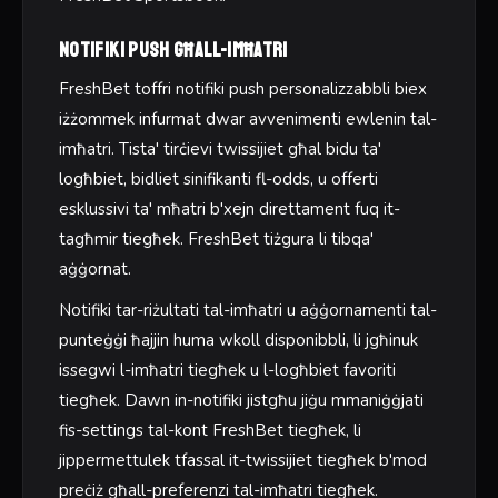
Notifiki Push għall-Imħatri
FreshBet toffri notifiki push personalizzabbli biex
iżżommek infurmat dwar avvenimenti ewlenin tal-
imħatri. Tista' tirċievi twissijiet għal bidu ta'
logħbiet, bidliet sinifikanti fl-odds, u offerti
esklussivi ta' mħatri b'xejn direttament fuq it-
tagħmir tiegħek. FreshBet tiżgura li tibqa'
aġġornat.
Notifiki tar-riżultati tal-imħatri u aġġornamenti tal-
punteġġi ħajjin huma wkoll disponibbli, li jgħinuk
issegwi l-imħatri tiegħek u l-logħbiet favoriti
tiegħek. Dawn in-notifiki jistgħu jiġu mmaniġġjati
fis-settings tal-kont FreshBet tiegħek, li
jippermettulek tfassal it-twissijiet tiegħek b'mod
preċiż għall-preferenzi tal-imħatri tiegħek.