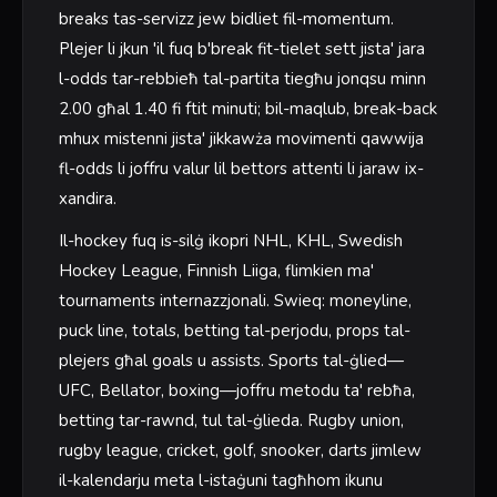
breaks tas-servizz jew bidliet fil-momentum.
Plejer li jkun 'il fuq b'break fit-tielet sett jista' jara
l-odds tar-rebbieħ tal-partita tiegħu jonqsu minn
2.00 għal 1.40 fi ftit minuti; bil-maqlub, break-back
mhux mistenni jista' jikkawża movimenti qawwija
fl-odds li joffru valur lil bettors attenti li jaraw ix-
xandira.
Il-hockey fuq is-silġ ikopri NHL, KHL, Swedish
Hockey League, Finnish Liiga, flimkien ma'
tournaments internazzjonali. Swieq: moneyline,
puck line, totals, betting tal-perjodu, props tal-
plejers għal goals u assists. Sports tal-ġlied—
UFC, Bellator, boxing—joffru metodu ta' rebħa,
betting tar-rawnd, tul tal-ġlieda. Rugby union,
rugby league, cricket, golf, snooker, darts jimlew
il-kalendarju meta l-istaġuni tagħhom ikunu