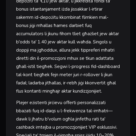
depożiti ta' €10 jew aktar, u jikkredita fondi ta'
bonus istantanjament iżda jissakkar l-irtirar
sakemm id-depożitu kkombinat flimkien mal-
bonus jiġi mħallas ħames darbiet fuq
accumulators li jkunu fihom tliet għażliet jew aktar
b'odds ta' 1.40 jew aktar kull waħda. Singols u
doppji ma jgħoddux, allura jekk tippreferi mħatri
diretti din il-promozzjoni mhux se tkun adattata
għall-istil tiegħek. Segwi l-progress fid-dashboard
tal-kont tiegħek fejn meter juri r-rollover li jkun
fadal; ladarba jitħallas, ir-rebħ jiġi kkonvertit għal
flus kontanti mingħajr aktar kundizzjonijiet.
Plejer eżistenti jirċievu offerti personalizzati
bbażati fuq id-daqs u l-frekwenza tal-imħatri—
dawk li jħatru b'volum ogħla jinfetħu rati ta'
cashback imtejba u promozzjonijiet VIP esklussivi.
Speċjali ta' tmiem il-ġimgħa spiss iżidu 10–20%