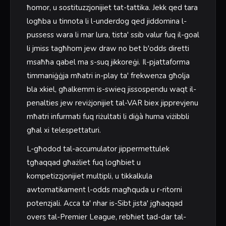
ħomor, u sostituzzjonijiet tat-tattika. Jekk qed tara
logħba u tinnota li l-underdog qed jiddomina l-
pussess wara li mar lura, tista' ssib valur fuq il-goal
li jmiss tagħhom jew draw no bet b'odds diretti
msaħħa qabel ma s-suq jikkoreġi. Il-pjattaforma
timmaniġġja mħatri in-play ta' frekwenza għolja
bla xkiel, għalkemm is-swieq jissospendu waqt il-
penalties jew reviżjonijiet tal-VAR biex jipprevjenu
mħatri infurmati fuq riżultati li diġà huma viżibbli
għal xi telespettaturi.
L-għodod tal-accumulator jippermettulek
tgħaqqad għażliet fuq logħbiet u
kompetizzjonijiet multipli, u tikkalkula
awtomatikament l-odds magħquda u r-ritorni
potenzjali. Acca ta' nhar is-Sibt jista' jgħaqqad
overs tal-Premier League, rebħiet tad-dar tal-