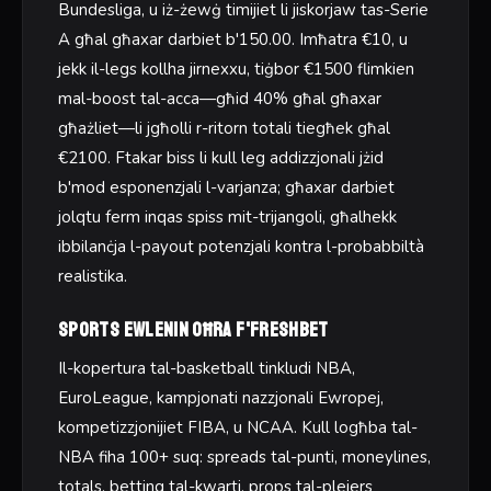
Bundesliga, u iż-żewġ timijiet li jiskorjaw tas-Serie
A għal għaxar darbiet b'150.00. Imħatra €10, u
jekk il-legs kollha jirnexxu, tiġbor €1500 flimkien
mal-boost tal-acca—għid 40% għal għaxar
għażliet—li jgħolli r-ritorn totali tiegħek għal
€2100. Ftakar biss li kull leg addizzjonali jżid
b'mod esponenzjali l-varjanza; għaxar darbiet
jolqtu ferm inqas spiss mit-trijangoli, għalhekk
ibbilanċja l-payout potenzjali kontra l-probabbiltà
realistika.
Sports Ewlenin Oħra f'FreshBet
Il-kopertura tal-basketball tinkludi NBA,
EuroLeague, kampjonati nazzjonali Ewropej,
kompetizzjonijiet FIBA, u NCAA. Kull logħba tal-
NBA fiha 100+ suq: spreads tal-punti, moneylines,
totals, betting tal-kwarti, props tal-plejers