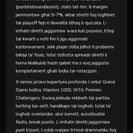
(punti/rebound/assist), stats tat-tim. Il-marġini
jammontaw għal 5–7%, aktar stretti fuq logħbiet
tal-playoff fejn il-likwidità tilħaq il-quċċata. L-
imħatri diretti jaġġornaw wara kull pussess, b'linji
tal-kwarti u nofs ħin li jiġu aġġornati
kontinwament. Jekk plejer stilla jidħol fi problemi
bikrija ta' fouls, tista' tisfrutta spreads diretti li
huma kkalkulati ħażin qabel ma s-suq jaġġusta
kompletament għall-bidla tar-rotazzjoni.
It-tennis jirċievi kopertura profonda: l-erba' Grand
Slams kollha, Masters 1000, WTA Premier,
Challengers. Swieq jinkludu rebbieħ tal-partita,
betting tas-sett, handikaps tal-logħob, total ta'
logħob over/under, skor korrett, aces/double
faults, break points. L-imħatri diretti jaġġornaw
punt b'punt, l-odds ivarjaw b'mod drammatiku fuq