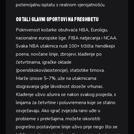
potencijalnu isplatu s realnom vjerojatnošću.
Ostali glavni sportovi na FreshBetu
Pokrivenost košarke obuhvaća NBA, Euroligu,
nacionalne europske lige, FIBA natjecanja i NCAA.
Svaka NBA utakmica nudi 100+ tržišta: hendikepi
poena, novčane linije, zbrojevi, klađenje po
četvrtinama, igračke oklade
(poeni/skokovi/asistencije), statistike timova.
Marže iznose 5–7%, uže na utakmicama
doigravanja gdje likvidnost doseže vrhunac.
Klađenje uživo ažurira se nakon svakog posjeda, s
linijama za četvrtine i poluvremena koje se stalno
osvježavaju. Ako igrač zvijezda rano uđe u
probleme s prekršajima, možete iskoristiti
pogrešno postavljene linije uživo prije nego što se