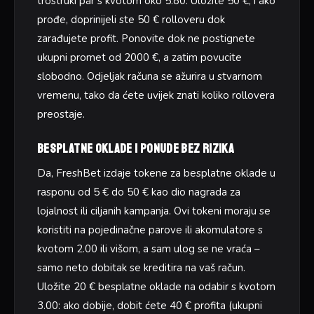
trostruki par s kvotom oko 5.80. Uložite 50 €, i ako
prođe, doprinijeli ste 50 € rolloveru dok
zarađujete profit. Ponovite dok ne postignete
ukupni promet od 2000 €, a zatim povucite
slobodno. Odjeljak računa se ažurira u stvarnom
vremenu, tako da ćete uvijek znati koliko rollovera
preostaje.
Besplatne Oklade i Ponude Bez Rizika
Da, FreshBet izdaje tokene za besplatne oklade u
rasponu od 5 € do 50 € kao dio nagrada za
lojalnost ili ciljanih kampanja. Ovi tokeni moraju se
koristiti na pojedinačne parove ili akomulatore s
kvotom 2.00 ili višom, a sam ulog se ne vraća –
samo neto dobitak se kreditira na vaš račun.
Uložite 20 € besplatne oklade na odabir s kvotom
3.00: ako dobije, dobit ćete 40 € profita (ukupni