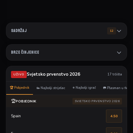
SADRŽAJ
12
BRZE ČINJENICE
Svjetsko prvenstvo 2026
17 tržišta
UŽIVO
🏆 Pobjednik
⭐ Najbolji igrač
👟 Najbolji strijelac
🥅 Plasman u finale
🏆
POBJEDNIK
SVJETSKO PRVENSTVO 2026
Spain
4.50