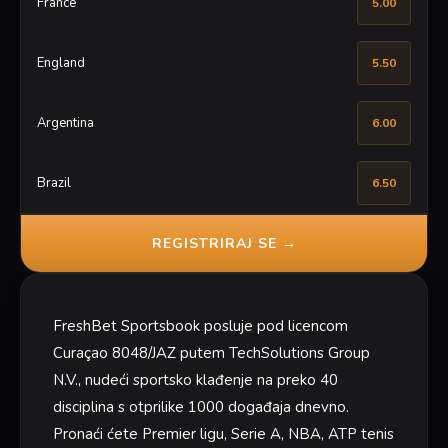
France
5.00
England
5.50
Argentina
6.00
Brazil
6.50
REGISTRIRAJ SE →
FreshBet Sportsbook posluje pod licencom
Curaçao 8048/JAZ putem TechSolutions Group
N.V., nudeći sportsko klađenje na preko 40
disciplina s otprilike 1000 događaja dnevno.
Pronaći ćete Premier ligu, Serie A, NBA, ATP tenis