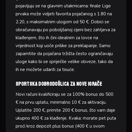
pojavljuju se na glavnim utakmicama: finale Lige
prvaka može vidjeti favorita pojačanog s 1.80 na
2.20, s maksimalnim ulogom od 50 €. Dobici se
obračunavaju po poboljšanoj cijeni bez zahtjeva za
klađenjem, što ih čini idealnim za lovce na
vrijednost koji uoče prilike za preklapanje. Samo
zapamtite da pojačana tržišta često ograničavaju
uloge kako bi se spriječile velike obveze, tako da
ih ne možete udariti za tisuće.
Sportska Dobrodošlica za Nove Igrače
Novi računi kvalificiraju se za 100% bonus do 500
€ na prvu uplatu, minimalno 10 € za aktivaciju.
Uplatite 200 €, primite 200 € bonus, što vam daje
ukupno 400 € za klađenje. Kvaka: morate pet puta
proći kroz depozit plus bonus (400 € u ovom