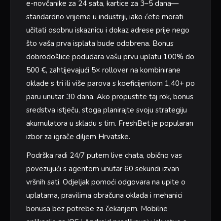
e-novčanike za 24 sata, kartice za 3–5 dana—
standardno vrijeme u industriji, iako ćete morati
učitati osobnu iskaznicu i dokaz adrese prije nego
što vaša prva isplata bude odobrena. Bonus
dobrodošlice podudara vašu prvu uplatu 100% do
500 €, zahtijevajući 5× rollover na kombinirane
oklade s tri ili više parova s koeficijentom 1,40+ po
paru unutar 30 dana. Ako propustite taj rok, bonus
sredstva istječu, stoga planirajte svoju strategiju
akumulatora u skladu s tim. FreshBet je popularan
izbor za igrače diljem Hrvatske.
Podrška radi 24/7 putem live chata, obično vas
povezujući s agentom unutar 60 sekundi izvan
vršnih sati. Odjeljak pomoći odgovara na upite o
uplatama, pravilima obračuna oklada i mehanici
bonusa bez potrebe za čekanjem. Mobilne