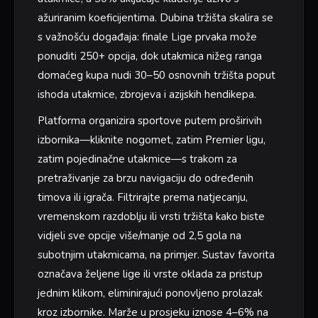
ažuriranim koeficijentima. Dubina tržišta skalira se
s važnošću događaja: finale Lige prvaka može
ponuditi 250+ opcija, dok utakmica nižeg ranga
domaćeg kupa nudi 30–50 osnovnih tržišta poput
ishoda utakmice, zbrojeva i azijskih hendikepa.
Platforma organizira sportove putem proširivih
izbornika—kliknite nogomet, zatim Premier ligu,
zatim pojedinačne utakmice—s trakom za
pretraživanje za brzu navigaciju do određenih
timova ili igrača. Filtrirajte prema natjecanju,
vremenskom razdoblju ili vrsti tržišta kako biste
vidjeli sve opcije više/manje od 2,5 gola na
subotnjim utakmicama, na primjer. Sustav favorita
označava željene lige ili vrste oklada za pristup
jednim klikom, eliminirajući ponovljeno prolazak
kroz izbornike. Marže u prosjeku iznose 4–6% na