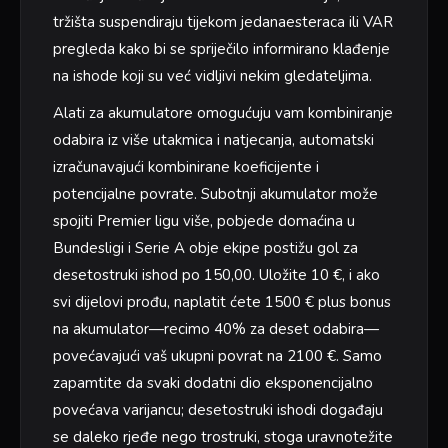
tržišta suspendiraju tijekom jedanaesteraca ili VAR
pregleda kako bi se spriječilo informirano klađenje
na ishode koji su već vidljivi nekim gledateljima.
Alati za akumulatore omogućuju vam kombiniranje
odabira iz više utakmica i natjecanja, automatski
izračunavajući kombinirane koeficijente i
potencijalne povrate. Subotnji akumulator može
spojiti Premier ligu više, pobjede domaćina u
Bundesligi i Serie A obje ekipe postižu gol za
desetostruki ishod po 150,00. Uložite 10 €, i ako
svi dijelovi prođu, naplatit ćete 1500 € plus bonus
na akumulator—recimo 40% za deset odabira—
povećavajući vaš ukupni povrat na 2100 €. Samo
zapamtite da svaki dodatni dio eksponencijalno
povećava varijancu; desetostruki ishodi događaju
se daleko rjeđe nego trostruki, stoga uravnotežite