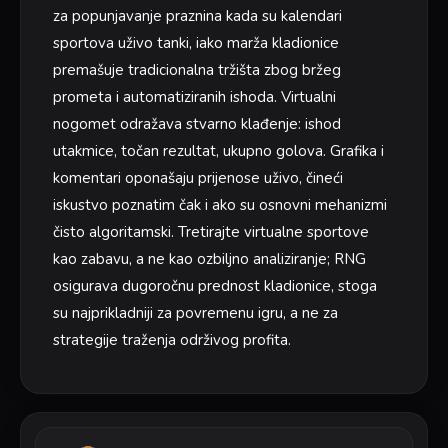
za popunjavanje praznina kada su kalendari
sportova uživo tanki, iako marža kladionice
premašuje tradicionalna tržišta zbog bržeg
prometa i automatiziranih ishoda. Virtualni
nogomet odražava stvarno klađenje: ishod
utakmice, točan rezultat, ukupno golova. Grafika i
komentari oponašaju prijenose uživo, čineći
iskustvo poznatim čak i ako su osnovni mehanizmi
čisto algoritamski. Tretirajte virtualne sportove
kao zabavu, a ne kao ozbiljno analiziranje; RNG
osigurava dugoročnu prednost kladionice, stoga
su najprikladniji za povremenu igru, a ne za
strategije traženja održivog profita.