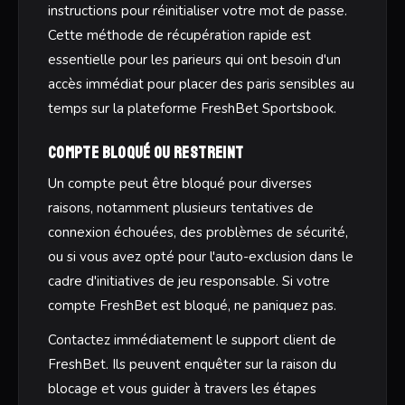
instructions pour réinitialiser votre mot de passe.
Cette méthode de récupération rapide est
essentielle pour les parieurs qui ont besoin d'un
accès immédiat pour placer des paris sensibles au
temps sur la plateforme FreshBet Sportsbook.
Compte bloqué ou restreint
Un compte peut être bloqué pour diverses
raisons, notamment plusieurs tentatives de
connexion échouées, des problèmes de sécurité,
ou si vous avez opté pour l'auto-exclusion dans le
cadre d'initiatives de jeu responsable. Si votre
compte FreshBet est bloqué, ne paniquez pas.
Contactez immédiatement le support client de
FreshBet. Ils peuvent enquêter sur la raison du
blocage et vous guider à travers les étapes