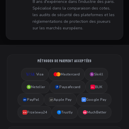
8 ans d'expérience dans l'industrie des paris.
Spécialisé dans la comparaison des cotes,
les audits de sécurité des plateformes et les
réglementations de protection des joueurs
sur les marchés européens.
MÉTHODES DE PAIEMENT ACCEPTÉES
Visa
Mastercard
Skrill
S
Neteller
Paysafecard
BLIK
N
P
BL
PayPal
Apple Pay
Google Pay
PP
AP
GP
Przelewy24
Trustly
MuchBetter
T
MB
P24