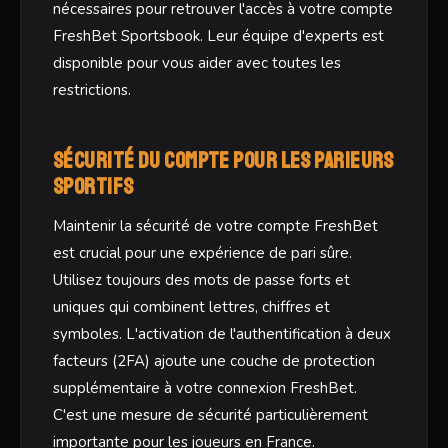
nécessaires pour retrouver l'accès à votre compte
FreshBet Sportsbook. Leur équipe d'experts est
disponible pour vous aider avec toutes les
restrictions.
Sécurité du compte pour les parieurs
sportifs
Maintenir la sécurité de votre compte FreshBet
est crucial pour une expérience de pari sûre.
Utilisez toujours des mots de passe forts et
uniques qui combinent lettres, chiffres et
symboles. L'activation de l'authentification à deux
facteurs (2FA) ajoute une couche de protection
supplémentaire à votre connexion FreshBet.
C'est une mesure de sécurité particulièrement
importante pour les joueurs en France.