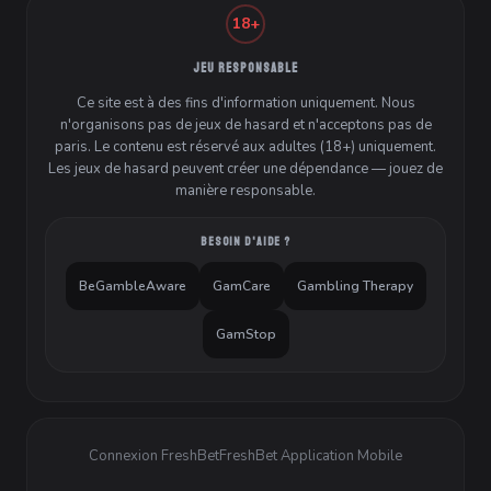
18+
JEU RESPONSABLE
Ce site est à des fins d'information uniquement. Nous
n'organisons pas de jeux de hasard et n'acceptons pas de
paris. Le contenu est réservé aux adultes (18+) uniquement.
Les jeux de hasard peuvent créer une dépendance — jouez de
manière responsable.
BESOIN D'AIDE ?
BeGambleAware
GamCare
Gambling Therapy
GamStop
Connexion FreshBet
FreshBet Application Mobile