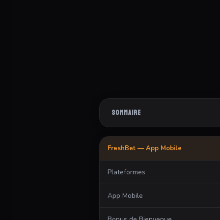
SOMMAIRE
FreshBet — App Mobile
Plateformes
App Mobile
Bonus de Bienvenue