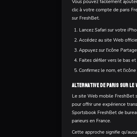
Vous pouvez facilement ajouter 
clic à votre compte de paris Fr
sur FreshBet.
Lancez Safari sur votre iPho
Accédez au site Web officie
Appuyez sur l'icône Partager
Faites défiler vers le bas et
Confirmez le nom, et l'icône
Alternative de paris sur le
Le site Web mobile FreshBet ser
pour offrir une expérience tran
Sportsbook FreshBet de bureau 
parieurs en France.
Cette approche signifie qu'auc