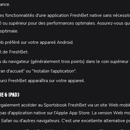
rance.
es fonctionnalités d'une application FreshBet native sans nécess
0 ou supérieur pour des performances optimales. Assurez-vous que
optimale.
 préféré sur votre appareil Android.
l de FreshBet.
du navigateur (généralement trois points) dans le coin supérieur d
n d'accueil" ou "Installer l'application".
ourci FreshBet apparaîtra sur votre appareil.
e & iPad)
t également accéder au Sportsbook FreshBet via un site Web mobi
pas d'application native sur l'Apple App Store. La version Web m
Safari ou d'autres navigateurs. C'est une excellente alternative po