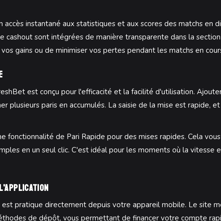
n accès instantané aux statistiques et aux scores des matchs en dir
de cashout sont intégrées de manière transparente dans la section 
er vos gains ou de minimiser vos pertes pendant les matchs en cou
e
hBet est conçu pour l'efficacité et la facilité d'utilisation. Ajoute
 plusieurs paris en accumulés. La saisie de la mise est rapide, et
 fonctionnalité de Pari Rapide pour des mises rapides. Cela vous
mples en un seul clic. C'est idéal pour les moments où la vitesse e
l'Application
est pratique directement depuis votre appareil mobile. Le site 
thodes de dépôt, vous permettant de financer votre compte rap