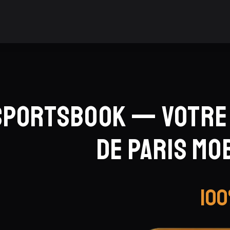
Sportsbook — Votre
de paris mo
100