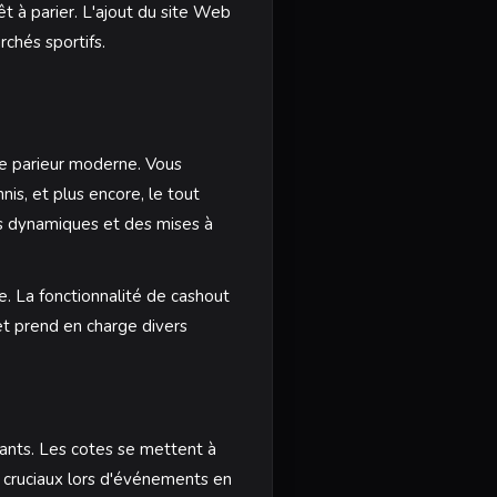
t à parier. L'ajout du site Web
rchés sportifs.
e parieur moderne. Vous
nis, et plus encore, le tout
tes dynamiques et des mises à
e. La fonctionnalité de cashout
t prend en charge divers
eants. Les cotes se mettent à
, cruciaux lors d'événements en