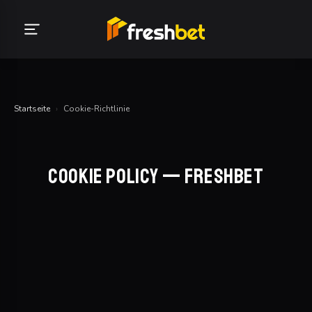
Startseite
›
Cookie-Richtlinie
Cookie Policy — FreshBet