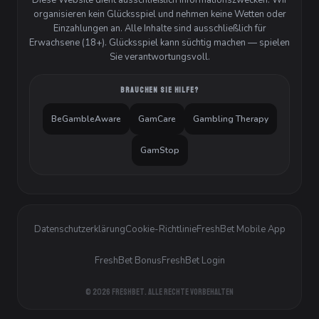
Diese Website dient ausschließlich Informationszwecken. Wir
organisieren kein Glücksspiel und nehmen keine Wetten oder
Einzahlungen an. Alle Inhalte sind ausschließlich für
Erwachsene (18+). Glücksspiel kann süchtig machen — spielen
Sie verantwortungsvoll.
BRAUCHEN SIE HILFE?
BeGambleAware
GamCare
Gambling Therapy
GamStop
Datenschutzerklärung
Cookie-Richtlinie
FreshBet Mobile App
FreshBet Bonus
FreshBet Login
© 2026 FreshBet. Alle Rechte vorbehalten