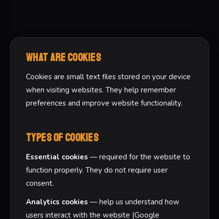
What Are Cookies
Cookies are small text files stored on your device
when visiting websites. They help remember
preferences and improve website functionality.
Types of Cookies
Essential cookies
— required for the website to
function properly. They do not require user
consent.
Analytics cookies
— help us understand how
users interact with the website (Google