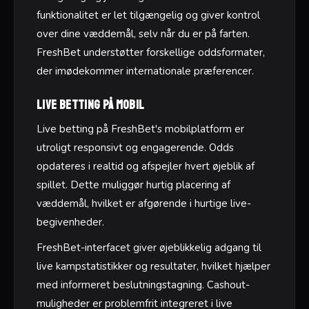
funktionalitet er let tilgængelig og giver kontrol
over dine væddemål, selv når du er på farten.
FreshBet understøtter forskellige oddsformater,
der imødekommer internationale præferencer.
Live Betting på Mobil
Live betting på FreshBet's mobilplatform er
utroligt responsivt og engagerende. Odds
opdateres i realtid og afspejler hvert øjeblik af
spillet. Dette muliggør hurtig placering af
væddemål, hvilket er afgørende i hurtige live-
begivenheder.
FreshBet-interfacet giver øjeblikkelig adgang til
live kampstatistikker og resultater, hvilket hjælper
med informeret beslutningstagning. Cashout-
muligheder er problemfrit integreret i live