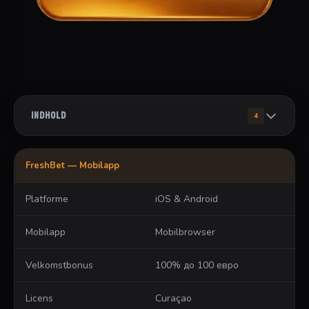
INDHOLD
4
FreshBet — Mobilapp
Platforme
iOS & Android
Mobilapp
Mobilbrowser
Velkomstbonus
100% до 100 евро
Licens
Curaçao