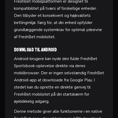
FreshBet mobilplatformen er designet til
kompatibilitet på tværs af forskellige enheder.
Den tilbyder et konsekvent og højkvalitets
bettingmiljø. Sørg for, at din enhed opfylder
grundlæggende systemkrav for optimal ydeevne
af FreshBet mobilsitet.
Download til Android
Android-brugere kan nyde den fulde FreshBet
Sportsbook-oplevelse direkte via deres
mobilbrowser. Der er ingen selvstændig FreshBet
Android-app at downloade fra Google Play. I
stedet kan du oprette en direkte genvej til
FreshBet mobilsitet på din startskærm for
øjeblikkelig adgang.
Denne metode giver alle funktionerne i en native