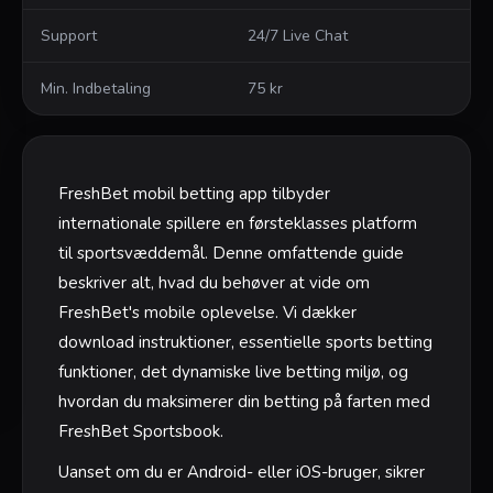
Support
24/7 Live Chat
Min. Indbetaling
75 kr
FreshBet mobil betting app tilbyder
internationale spillere en førsteklasses platform
til sportsvæddemål. Denne omfattende guide
beskriver alt, hvad du behøver at vide om
FreshBet's mobile oplevelse. Vi dækker
download instruktioner, essentielle sports betting
funktioner, det dynamiske live betting miljø, og
hvordan du maksimerer din betting på farten med
FreshBet Sportsbook.
Uanset om du er Android- eller iOS-bruger, sikrer