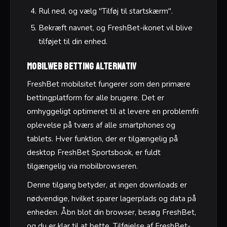
Rul ned, og vælg "Tilføj til startskærm".
Bekræft navnet, og FreshBet-ikonet vil blive
tilføjet til din enhed.
Mobilweb Betting Alternativ
FreshBet mobilsitet fungerer som den primære
bettingplatform for alle brugere. Det er
omhyggeligt optimeret til at levere en problemfri
oplevelse på tværs af alle smartphones og
tablets. Hver funktion, der er tilgængelig på
desktop FreshBet Sportsbook, er fuldt
tilgængelig via mobilbrowseren.
Denne tilgang betyder, at ingen downloads er
nødvendige, hvilket sparer lagerplads og data på
enheden. Åbn blot din browser, besøg FreshBet,
og du er klar til at bette. Tilføjelse af FreshBet-