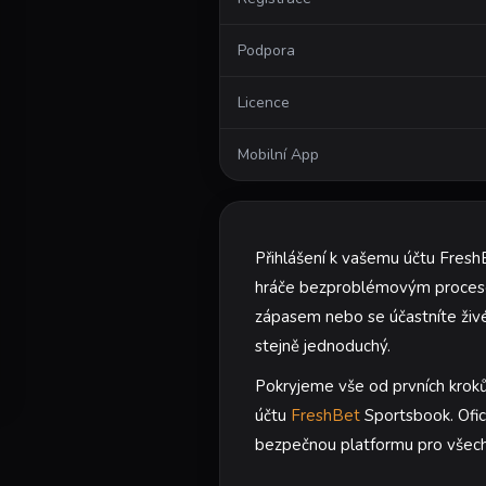
Podpora
Licence
Mobilní App
Přihlášení k vašemu účtu Fresh
hráče bezproblémovým procesem
zápasem nebo se účastníte živé
stejně jednoduchý.
Pokryjeme vše od prvních kroků
účtu
FreshBet
Sportsbook. Ofic
bezpečnou platformu pro všech