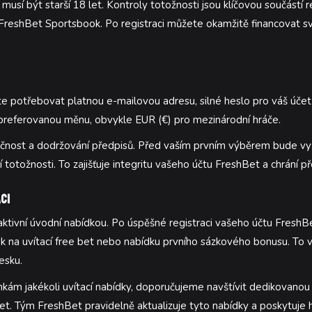
usí být starší 18 let. Kontroly totožnosti jsou klíčovou součástí reg
reshBet Sportsbook. Po registraci můžete okamžitě financovat svů
te potřebovat platnou e-mailovou adresu, silné heslo pro váš úče
preferovanou měnu, obvykle EUR (€) pro mezinárodní hráče.
ečnost a dodržování předpisů. Před vaším prvním výběrem bude 
totožnosti. To zajišťuje integritu vašeho účtu FreshBet a chrání 
ci
aktivní úvodní nabídkou. Po úspěšné registraci vašeho účtu Fresh
k na uvítací free bet nebo nabídku prvního sázkového bonusu. To v
esku.
ám jakékoli uvítací nabídky, doporučujeme navštívit dedikovanou
. Tým FreshBet pravidelně aktualizuje tyto nabídky a poskytuje 