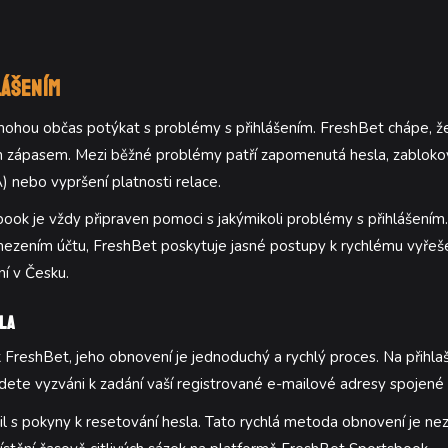
lášením
mohou občas potýkat s problémy s přihlášením. FreshBet chápe, že 
ým zápasem. Mezi běžné problémy patří zapomenutá hesla, zabloko
 nebo vypršení platnosti relace.
k je vždy připraven pomoci s jakýmikoli problémy s přihlášením.
ním účtu, FreshBet poskytuje jasné postupy k rychlému vyřešení
ní v Česku.
la
reshBet, jeho obnovení je jednoduchý a rychlý proces. Na přihlaš
ete vyzváni k zadání vaší registrované e-mailové adresy spojené
 s pokyny k resetování hesla. Tato rychlá metoda obnovení je nezb