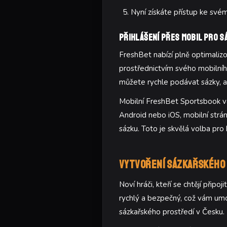
Nyní získáte přístup ke své
Přihlášení přes mobil pro s
FreshBet nabízí plně optimaliz
prostřednictvím svého mobilního
můžete rychle podávat sázky, a
Mobilní FreshBet Sportsbook vá
Android nebo iOS, mobilní strán
sázku. Toto je skvělá volba pro
Vytvoření sázkařského
Noví hráči, kteří se chtějí přip
rychlý a bezpečný, což vám umo
sázkařského prostředí v Česku.