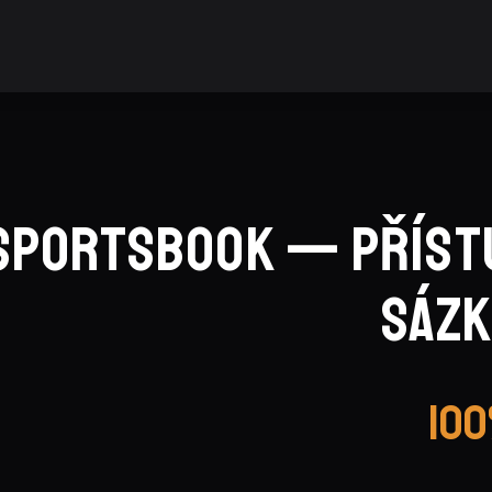
Sportsbook — Příst
sázk
100