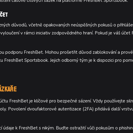
ístění časově citlivých sázek na platformě FreshBet Sportsbook.
účet
zných důvodů, včetně opakovaných neúspěšných pokusů o přihláše
evyloučení v rámci iniciativ zodpovědného hraní. Pokud je váš účet
kou podporu FreshBet. Mohou prošetřit důvod zablokování a prové
u FreshBet Sportsbook. Jejich odborný tým je k dispozici pro pom
ázkaře
tu FreshBet je klíčové pro bezpečné sázení. Vždy používejte silná
oly. Povolení dvoufaktorové autentizace (2FA) přidává další vrstv
cí údaje k FreshBet s nikým. Buďte ostražití vůči pokusům o phishin