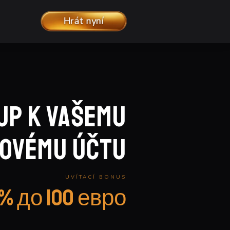
Hrát nyní
up k vašemu
ovému účtu
UVÍTACÍ BONUS
% до 100 евро