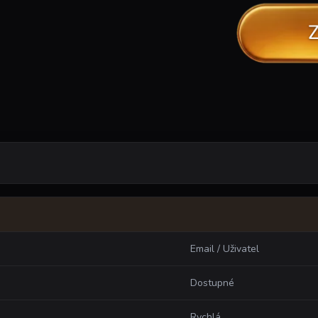
Z
Email / Uživatel
Dostupné
Rychlá