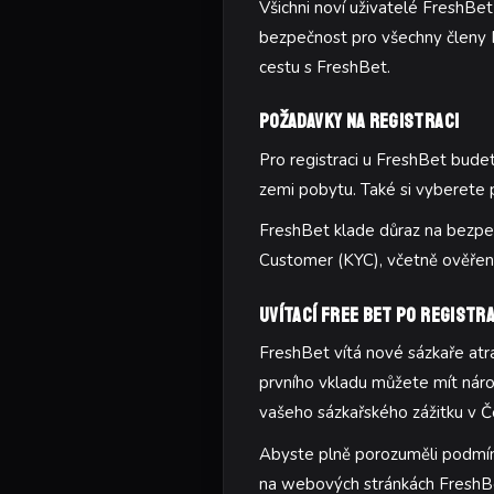
Všichni noví uživatelé FreshBet m
bezpečnost pro všechny členy F
cestu s FreshBet.
Požadavky na registraci
Pro registraci u FreshBet bude
zemi pobytu. Také si vyberete 
FreshBet klade důraz na bezp
Customer (KYC), včetně ověření 
Uvítací Free Bet po registra
FreshBet vítá nové sázkaře atr
prvního vkladu můžete mít náro
vašeho sázkařského zážitku v Č
Abyste plně porozuměli podmínk
na webových stránkách FreshBet