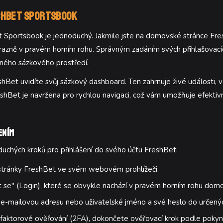
eshBet Sportsbook
 Sportsbook je jednoduchý. Jakmile jste na domovské stránce Fres
ýrazně v pravém horním rohu. Správným zadáním svých přihlašovací
aného sázkového prostředí.
Bet uvidíte svůj sázkový dashboard. Ten zahrnuje živé události, vá
eshBet je navržena pro rychlou navigaci, což vám umožňuje efekti
ením
uchých kroků pro přihlášení do svého účtu FreshBet:
 stránky FreshBet ve svém webovém prohlížeči.
sit se" (Login), které se obvykle nachází v pravém horním rohu dom
e-mailovou adresu nebo uživatelské jméno a své heslo do určenýc
ktorové ověřování (2FA), dokončete ověřovací krok podle pokyn