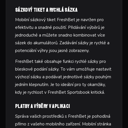
Sázkový tiket a rychlá sázka
Mobilní sázkový tiket FreshBet je navržen pro
efektivitu a snadné použití. Přidávání výběrů je
jednoduché a můžete snadno kombinovat více
sázek do akumulátorů. Zadávání sázky je rychlé a
potenciální výhry jsou jasně zobrazeny.
FreshBet také obsahuje funkci rychlé sázky pro
bleskové podání sázky. To vám umožňuje nastavit
výchozí sázku a podávat jednotlivé sázky pouhým
jedním klepnutím. Je to ideální pro ty okamžiky,
kdy je rychlost v FreshBet Sportsbook kritická.
Platby a výběry v aplikaci
Správa vašich prostředků s FreshBet je pohodlná
přímo z vašeho mobilního zařízení. Mobilní stránka