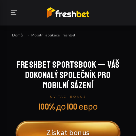
Domů
›
Mobilní aplikace FreshBet
FreshBet Sportsbook — Váš
dokonalý společník pro
mobilní sázení
UVÍTACÍ BONUS
100% до 100 евро
Získat bonus