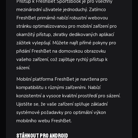
Přístup k FreshBet Sportsbook je pro všechny
mezinárodní uživatele jednoduchý. Zatímco
FreshBet primárně nabízí robustní webovou
stránku optimalizovanou pro mobilní zařízení pro
okamžitý přístup, zkratky dedikovaných aplikací
zážitek vylepšují. Můžete najít přímé pokyny pro
přidání FreshBet na domovskou obrazovku
vašeho zařízení, což zajišťuje rychlý přístup k
sázení.
Mobilní platforma FreshBet je navržena pro
kompatibilitu s různými zařízeními. Nabízí
konzistentní a vysoce kvalitní prostředí pro sázení.
Ujistěte se, že vaše zařízení splňuje základní
systémové požadavky pro optimální výkon
mobilního webu FreshBet.
Stáhnout pro Android