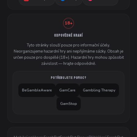
18+
ODPOVĚDNÉ HRANÍ
Tyto stránky slouží pouze pro informační účely.
Neorganizujeme hazardní hry ani nepřijímáme sázky. Obsah je
určen pouze pro dospělé (18+). Hazardní hry mohou způsobit
závislost — hrajte odpovědně.
POTŘEBUJETE POMOC?
BeGambleAware
GamCare
Gambling Therapy
GamStop