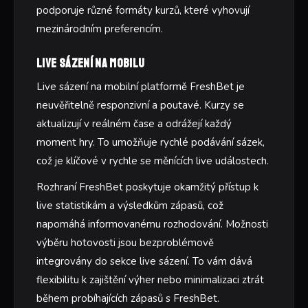
podporuje různé formáty kurzů, které vyhovují
mezinárodním preferencím.
Live sázení na mobilu
Live sázení na mobilní platformě FreshBet je
neuvěřitelně responzivní a poutavé. Kurzy se
aktualizují v reálném čase a odrážejí každý
moment hry. To umožňuje rychlé podávání sázek,
což je klíčové v rychle se měnících live událostech.
Rozhraní FreshBet poskytuje okamžitý přístup k
live statistikám a výsledkům zápasů, což
napomáhá informovanému rozhodování. Možnosti
výběru hotovosti jsou bezproblémově
integrovány do sekce live sázení. To vám dává
flexibilitu k zajištění výher nebo minimalizaci ztrát
během probíhajících zápasů s FreshBet.