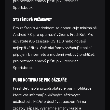
pro bezproblémový přístup k FreshBet
Sportsbook.
Systémové požadavky
Pro zařízení s Androidem se doporučuje minimálně
Android 7.0 pro optimální výkon s FreshBet. Pro
uživatele iOS zajišťuje iOS 11.0 nebo novější
nejlepší zážitek. Obě platformy vyžadují stabilní
připojení k internetu a moderní webový prohlížeč
pro bezproblémový přístup k FreshBet
Sportsbook.
Push notifikace pro sázkaře
FreshBet nabízí přizpůsobitelné push notifikace,
které vás informují o klíčových sázkových
událostech. Můžete dostávat upozornění na
začátky zápasů, významné změny kurzů a