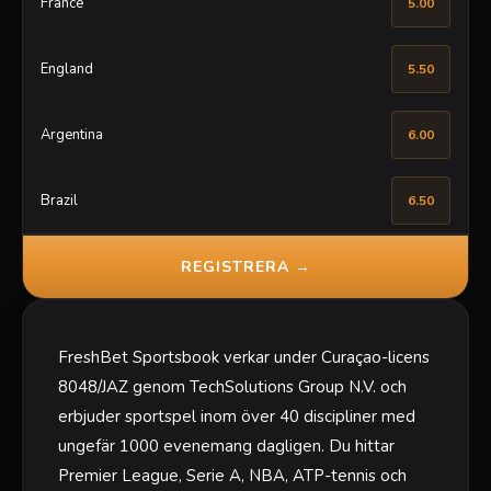
France
5.00
England
5.50
Argentina
6.00
Brazil
6.50
REGISTRERA →
FreshBet Sportsbook verkar under Curaçao-licens
8048/JAZ genom TechSolutions Group N.V. och
erbjuder sportspel inom över 40 discipliner med
ungefär 1000 evenemang dagligen. Du hittar
Premier League, Serie A, NBA, ATP-tennis och