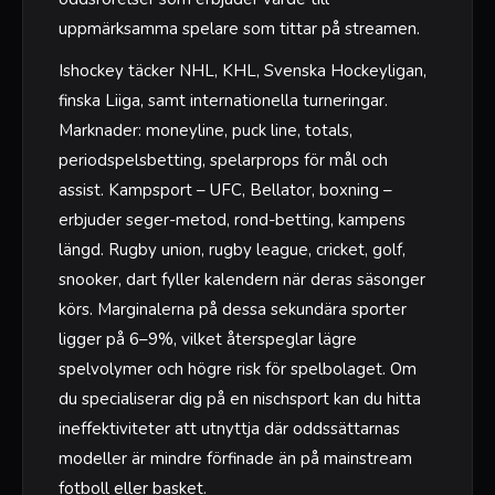
uppmärksamma spelare som tittar på streamen.
Ishockey täcker NHL, KHL, Svenska Hockeyligan,
finska Liiga, samt internationella turneringar.
Marknader: moneyline, puck line, totals,
periodspelsbetting, spelarprops för mål och
assist. Kampsport – UFC, Bellator, boxning –
erbjuder seger-metod, rond-betting, kampens
längd. Rugby union, rugby league, cricket, golf,
snooker, dart fyller kalendern när deras säsonger
körs. Marginalerna på dessa sekundära sporter
ligger på 6–9%, vilket återspeglar lägre
spelvolymer och högre risk för spelbolaget. Om
du specialiserar dig på en nischsport kan du hitta
ineffektiviteter att utnyttja där oddssättarnas
modeller är mindre förfinade än på mainstream
fotboll eller basket.