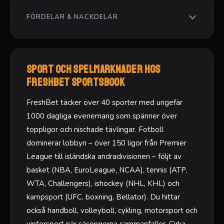
FÖRDELAR & NACKDELAR
FÖRDELAR
Konkurrenskraftiga odds på stora evenemang
Sport och spelmarknader hos
Generös välkomstbonus för nya spelare
FreshBet Sportsbook
Snabba och säkra betalningsalternativ med
kryptovaluta
FreshBet täcker över 40 sporter med ungefär
24/7 kundsupport via livechatt
1000 dagliga evenemang som spänner över
toppligor och nischade tävlingar. Fotboll
dominerar lobbyn – över 150 ligor från Premier
NACKDELAR
League till isländska andradivisionen – följt av
Uttagsgränser kan vara restriktiva för storspelare
basket (NBA, EuroLeague, NCAA), tennis (ATP,
WTA, Challengers), ishockey (NHL, KHL) och
Begränsad tillgänglighet i vissa länder
kampsport (UFC, boxning, Bellator). Du hittar
också handboll, volleyboll, cykling, motorsport och
vintersport när säsongerna sammanfaller. Cirka