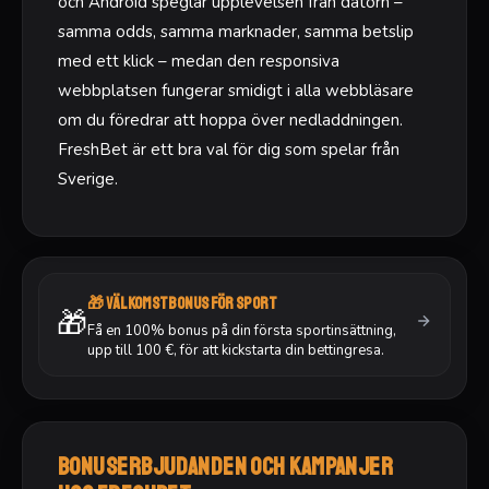
och Android speglar upplevelsen från datorn –
samma odds, samma marknader, samma betslip
med ett klick – medan den responsiva
webbplatsen fungerar smidigt i alla webbläsare
om du föredrar att hoppa över nedladdningen.
FreshBet är ett bra val för dig som spelar från
Sverige.
🎁 Välkomstbonus för sport
🎁
Få en 100% bonus på din första sportinsättning,
upp till 100 €, för att kickstarta din bettingresa.
Bonuserbjudanden och kampanjer