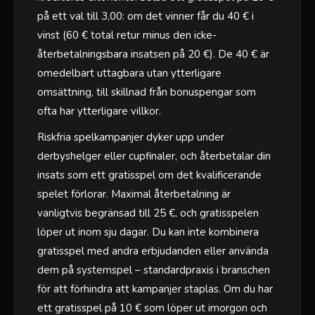
på ett val till 3,00: om det vinner får du 40 € i
vinst (60 € total retur minus den icke-
återbetalningsbara insatsen på 20 €). De 40 € är
omedelbart uttagbara utan ytterligare
omsättning, till skillnad från bonuspengar som
ofta har ytterligare villkor.
Riskfria spelkampanjer dyker upp under
derbyshelger eller cupfinaler, och återbetalar din
insats som ett gratisspel om det kvalificerande
spelet förlorar. Maximal återbetalning är
vanligtvis begränsad till 25 €, och gratisspelen
löper ut inom sju dagar. Du kan inte kombinera
gratisspel med andra erbjudanden eller använda
dem på systemspel – standardpraxis i branschen
för att förhindra att kampanjer staplas. Om du har
ett gratisspel på 10 € som löper ut imorgon och