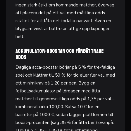
ingen stark åsikt om kommande matcher, överväg
att placera det på ett val med måttliga odds
istället för att låta det förfalla oanvänt. Även en
blygsam vinst är bättre än att ge upp kupongen
helt.
Ackumulator-boostar och förbättrade
odds
Dagliga acca-boostar börjar på 5 % för tre-faldiga
spel och klättrar till 50 % för tio eller fler val, med
ett minimikrav på 1,20 per ben. Bygg en
fotbollsackumulator på lördagen med åtta
matcher till genomsnittliga odds på 1,75 per val –
kombinerat cirka 100,00. Satsa 10 € för en
basretur på 1000 €, sedan lägger plattformen till
boost-procenten (säg 35 % för åtta ben) ovanpå:
1000 € × 1,35 = 1350 € total utbetalning.