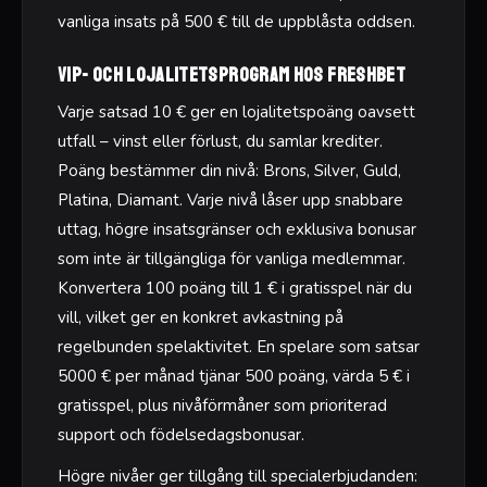
vanliga insats på 500 € till de uppblåsta oddsen.
VIP- och lojalitetsprogram hos FreshBet
Varje satsad 10 € ger en lojalitetspoäng oavsett
utfall – vinst eller förlust, du samlar krediter.
Poäng bestämmer din nivå: Brons, Silver, Guld,
Platina, Diamant. Varje nivå låser upp snabbare
uttag, högre insatsgränser och exklusiva bonusar
som inte är tillgängliga för vanliga medlemmar.
Konvertera 100 poäng till 1 € i gratisspel när du
vill, vilket ger en konkret avkastning på
regelbunden spelaktivitet. En spelare som satsar
5000 € per månad tjänar 500 poäng, värda 5 € i
gratisspel, plus nivåförmåner som prioriterad
support och födelsedagsbonusar.
Högre nivåer ger tillgång till specialerbjudanden: