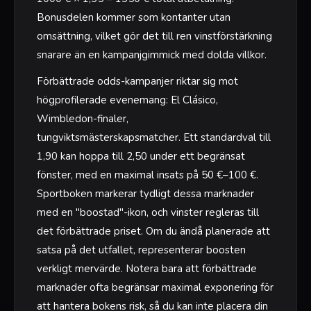
Bonusdelen kommer som kontanter utan
omsättning, vilket gör det till ren vinstförstärkning
snarare än en kampanjgimmick med dolda villkor.
Förbättrade odds-kampanjer riktar sig mot
högprofilerade evenemang: El Clásico,
Wimbledon-finaler,
tungviktsmästerskapsmatcher. Ett standardval till
1,90 kan hoppa till 2,50 under ett begränsat
fönster, med en maximal insats på 50 €–100 €.
Sportboken markerar tydligt dessa marknader
med en "boostad"-ikon, och vinster regleras till
det förbättrade priset. Om du ändå planerade att
satsa på det utfallet, representerar boosten
verkligt mervärde. Notera bara att förbättrade
marknader ofta begränsar maximal exponering för
att hantera bokens risk, så du kan inte placera din