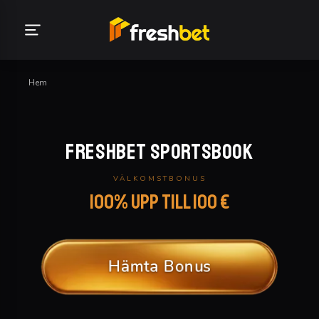
Hem
FreshBet Sportsbook
VÄLKOMSTBONUS
100% upp till 100 €
Hämta Bonus