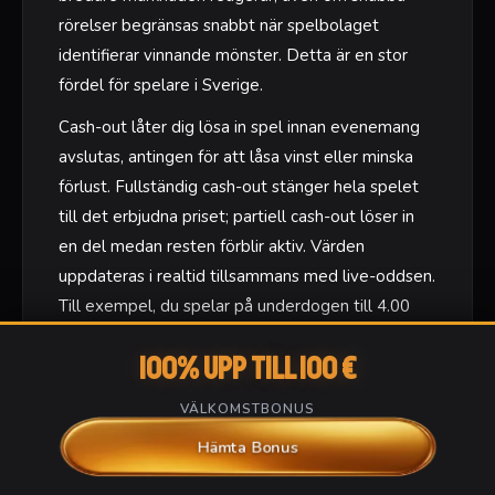
rörelser begränsas snabbt när spelbolaget
identifierar vinnande mönster. Detta är en stor
fördel för spelare i Sverige.
Cash-out låter dig lösa in spel innan evenemang
avslutas, antingen för att låsa vinst eller minska
förlust. Fullständig cash-out stänger hela spelet
till det erbjudna priset; partiell cash-out löser in
en del medan resten förblir aktiv. Värden
uppdateras i realtid tillsammans med live-oddsen.
Till exempel, du spelar på underdogen till 4.00
före matchen; de tar en tidig ledning och deras
100% upp till 100 €
live-pris sjunker till 2.00. Cash-out-erbjudandet
kan vara 70% av din potentiella vinst vid full tid,
VÄLKOMSTBONUS
vilket låter dig garantera en avkastning även om
Hämta Bonus
de släpper in en sen kvittering. Partiell cash-out
erbjuder flexibilitet: ta hälften av din insats vid