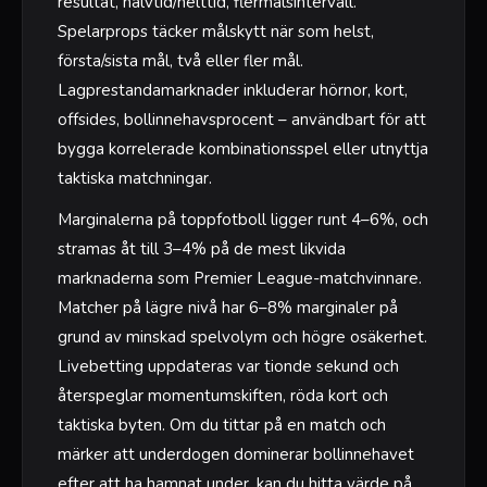
resultat, halvtid/helttid, flermålsintervall.
Spelarprops täcker målskytt när som helst,
första/sista mål, två eller fler mål.
Lagprestandamarknader inkluderar hörnor, kort,
offsides, bollinnehavsprocent – användbart för att
bygga korrelerade kombinationsspel eller utnyttja
taktiska matchningar.
Marginalerna på toppfotboll ligger runt 4–6%, och
stramas åt till 3–4% på de mest likvida
marknaderna som Premier League-matchvinnare.
Matcher på lägre nivå har 6–8% marginaler på
grund av minskad spelvolym och högre osäkerhet.
Livebetting uppdateras var tionde sekund och
återspeglar momentumskiften, röda kort och
taktiska byten. Om du tittar på en match och
märker att underdogen dominerar bollinnehavet
efter att ha hamnat under, kan du hitta värde på