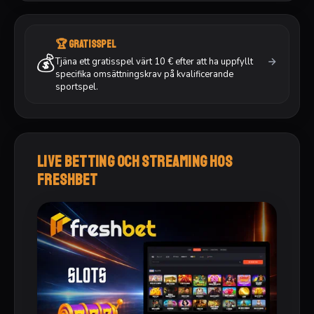
🏆 Gratisspel
💰
Tjäna ett gratisspel värt 10 € efter att ha uppfyllt
specifika omsättningskrav på kvalificerande
sportspel.
Live Betting och Streaming hos
FreshBet