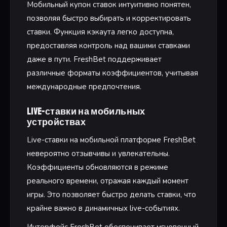
Мобильный купон ставок интуитивно понятен,
позволяя быстро выбирать и корректировать
ставки. Функция кэкаута легко доступна,
предоставляя контроль над вашими ставками
даже в пути. FreshBet поддерживает
различные форматы коэффициентов, учитывая
международные предпочтения.
Live-ставки на мобильных
устройствах
Live-ставки на мобильной платформе FreshBet
невероятно отзывчивы и увлекательны.
Коэффициенты обновляются в режиме
реального времени, отражая каждый момент
игры. Это позволяет быстро делать ставки, что
крайне важно в динамичных live-событиях.