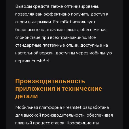
Выводы средств также оптимизированы,
позволяя вам эффективно получать доступ к
своим выигрышам. FreshBet использует
безопасные платежные шлюзы, обеспечивая
спокойствие при всех транзакциях. Все
стандартные платежные опции, доступные на
настольной версии, доступны через мобильную
версию FreshBet.
Производительность
приложения и технические
детали
Мобильная платформа FreshBet разработана
для высокой производительности, обеспечивая
плавный процесс ставок. Коэффициенты