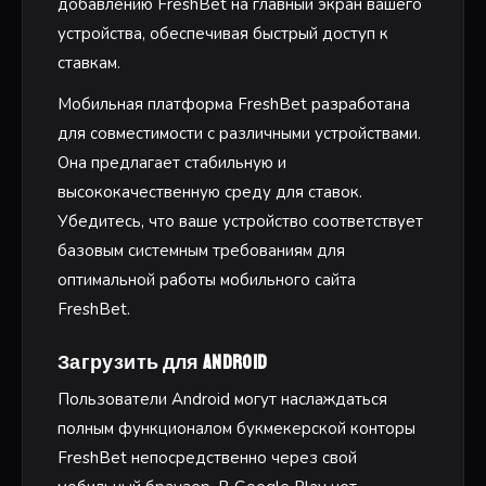
добавлению FreshBet на главный экран вашего
устройства, обеспечивая быстрый доступ к
ставкам.
Мобильная платформа FreshBet разработана
для совместимости с различными устройствами.
Она предлагает стабильную и
высококачественную среду для ставок.
Убедитесь, что ваше устройство соответствует
базовым системным требованиям для
оптимальной работы мобильного сайта
FreshBet.
Загрузить для Android
Пользователи Android могут наслаждаться
полным функционалом букмекерской конторы
FreshBet непосредственно через свой