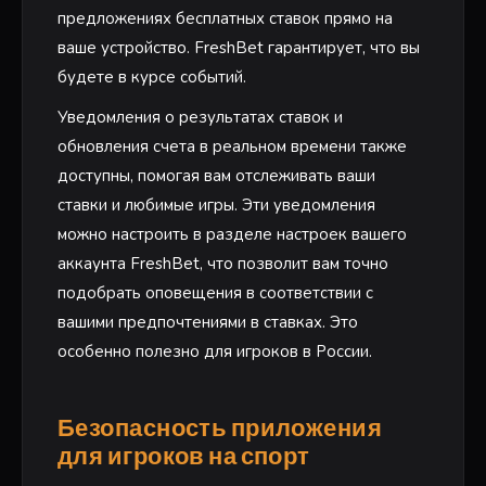
предложениях бесплатных ставок прямо на
ваше устройство. FreshBet гарантирует, что вы
будете в курсе событий.
Уведомления о результатах ставок и
обновления счета в реальном времени также
доступны, помогая вам отслеживать ваши
ставки и любимые игры. Эти уведомления
можно настроить в разделе настроек вашего
аккаунта FreshBet, что позволит вам точно
подобрать оповещения в соответствии с
вашими предпочтениями в ставках. Это
особенно полезно для игроков в России.
Безопасность приложения
для игроков на спорт