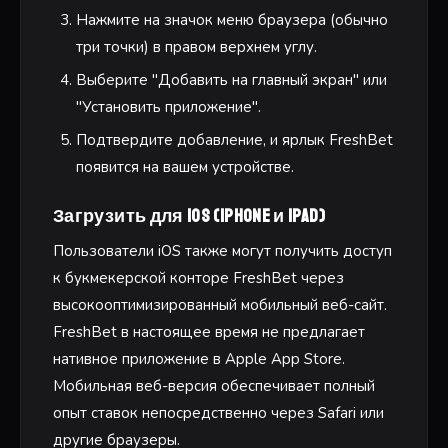
Нажмите на значок меню браузера (обычно
три точки) в правом верхнем углу.
Выберите "Добавить на главный экран" или
"Установить приложение".
Подтвердите добавление, и ярлык FreshBet
появится на вашем устройстве.
Загрузить для iOS (iPhone и iPad)
Пользователи iOS также могут получить доступ
к букмекерской конторе FreshBet через
высокооптимизированный мобильный веб-сайт.
FreshBet в настоящее время не предлагает
нативное приложение в Apple App Store.
Мобильная веб-версия обеспечивает полный
опыт ставок непосредственно через Safari или
другие браузеры.