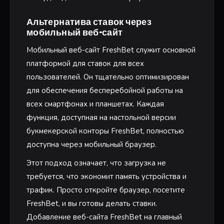
Альтернатива ставок через
мобильный веб-сайт
Мобильный веб-сайт FreshBet служит основной
платформой для ставок для всех
пользователей. Он тщательно оптимизирован
для обеспечения бесперебойной работы на
всех смартфонах и планшетах. Каждая
функция, доступная на настольной версии
букмекерской конторы FreshBet, полностью
доступна через мобильный браузер.
Этот подход означает, что загрузка не
требуется, что экономит память устройства и
трафик. Просто откройте браузер, посетите
FreshBet, и вы готовы делать ставки.
Добавление веб-сайта FreshBet на главный