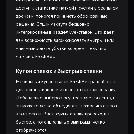
Интерфейс FreshBet обеспечивает мгновенный
доступ к статистике матчей и счетам в реальном
времени, помогая принимать обоснованные
решения. Опции кэкаута бесшовно
интегрированы в раздел live-ставок. Это дает
вам возможность зафиксировать выигрыш или
минимизировать убытки во время текущих
матчей с FreshBet.
Купон ставок и быстрые ставки
Мобильный купон ставок FreshBet разработан
для эффективности и простоты использования.
Добавление выборов осуществляется легко, и
вы можете легко объединять несколько ставок
в экспрессы. Ввод суммы ставки происходит
быстро, а потенциальные выигрыши четко
отображаются.