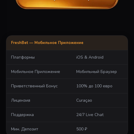
FreshBet — Мобильное Приложение
Платформы
iOS & Android
Мобильное Приложение
Мобильный Браузер
Приветственный Бонус
100% до 100 евро
Лицензия
Curaçao
Поддержка
24/7 Live Chat
Мин. Депозит
500 ₽