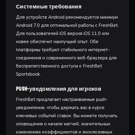
Системные требования
Для устройств Android рекомендуется минимум
Android 7.0 для оптимальной работы с FreshBet.
Для пользователей iOS версия iOS 11.0 или
новее обеспечит наилучший опыт. Обе
платформы требуют стабильного интернет-
соединения и современного веб-браузера для
беспрепятственного доступа к FreshBet
Sportsbook.
Push-уведомления для игроков
FreshBet предлагает настраиваемые push-
уведомления, чтобы держать вас в курсе
ключевых событий ставок. Вы можете получать
оповещения о начале матчей, значительных
изменениях коэффициентов и эксклюзивных