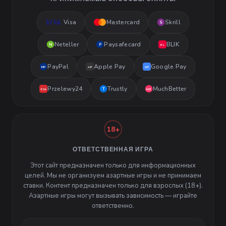
Visa
Mastercard
Skrill
S
Neteller
Paysafecard
BLIK
N
P
BL
PayPal
Apple Pay
Google Pay
PP
AP
GP
Przelewy24
Trustly
MuchBetter
T
MB
P24
18+
ОТВЕТСТВЕННАЯ ИГРА
Этот сайт предназначен только для информационных
целей. Мы не организуем азартные игры и не принимаем
ставки. Контент предназначен только для взрослых (18+).
Азартные игры могут вызывать зависимость — играйте
ответственно.