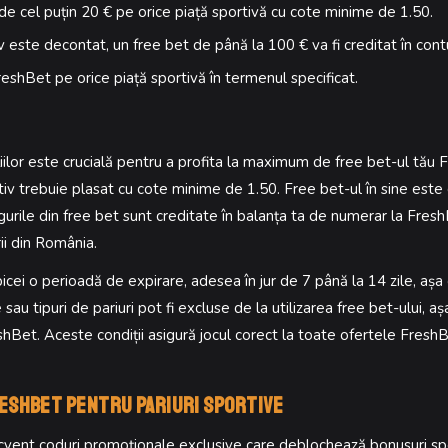
 de cel puțin 20 € pe orice piață sportivă cu cote minime de 1.50.
iv este decontat, un free bet de până la 100 € va fi creditat în con
eshBet pe orice piață sportivă în termenul specificat.
țiilor este crucială pentru a profita la maximum de free bet-ul tău
ativ trebuie plasat cu cote minime de 1.50. Free bet-ul în sine este
urile din free bet sunt creditate în balanța ta de numerar la Fres
rii din România.
ei o perioadă de expirare, adesea în jur de 7 până la 14 zile, așa c
au tipuri de pariuri pot fi excluse de la utilizarea free bet-ului, aș
eshBet. Aceste condiții asigură jocul corect la toate ofertele Fres
eshBet pentru Pariuri Sportive
vent coduri promoționale exclusive care deblochează bonusuri spec