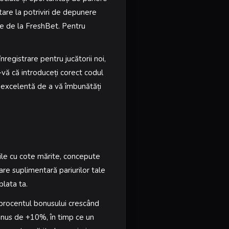
tare la potriviri de depunere
se de la FreshBet. Pentru
registrare pentru jucătorii noi,
i-vă că introduceți corect codul
 excelentă de a vă îmbunătăți
ile cu cote mărite, concepute
re suplimentară pariurilor tale
plata ta.
 procentul bonusului crescând
onus de +10%, în timp ce un