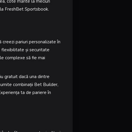
a, cote mărite la meciuri
le la FreshBet Sportsbook.
reezi pariuri personalizate în
lexibilitate și securitate
ile complexe să fie mai
iu gratuit dacă una dintre
numite combinații Bet Builder,
xperiența ta de pariere în