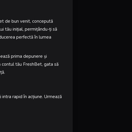
bet de bun venit, concepută
 tău inițial, permițându-ți să
oducerea perfectă în lumea
tuează prima depunere și
în contul tău FreshBet, gata să
ță.
 intra rapid în acțiune. Urmează