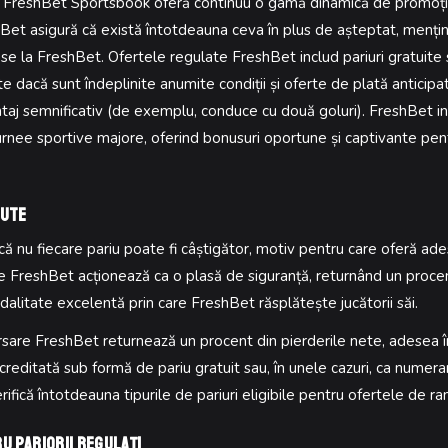
, FreshBet Sportsbook oferă continuu o gamă dinamică de promoții 
shBet asigură că există întotdeauna ceva în plus de așteptat, menț
se la FreshBet. Ofertele regulate FreshBet includ pariuri gratuite
 dacă sunt îndeplinite anumite condiții și oferte de plată anticipa
ntaj semnificativ (de exemplu, conduce cu două goluri). FreshBet 
rnee sportive majore, oferind bonusuri oportune și captivante pent
dute
ă nu fiecare pariu poate fi câștigător, motiv pentru care oferă a
te FreshBet acționează ca o plasă de siguranță, returnând un procen
alitate excelentă prin care FreshBet răsplătește jucătorii săi.
rsare FreshBet returnează un procent din pierderile nete, adesea î
reditată sub formă de pariu gratuit sau, în unele cazuri, ca numerar 
ifică întotdeauna tipurile de pariuri eligibile pentru ofertele de 
u Pariorii Regulați