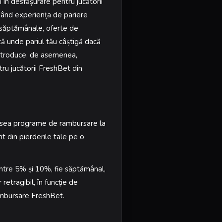
în desfășurare pentru jucătorii
inând experiența de pariere
 săptămânale, oferte de
tă unde pariul tău câștigă dacă
introduce, de asemenea,
ru jucătorii FreshBet din
desea programe de rambursare la
t din pierderile tale pe o
ntre 5% și 10%, fie săptămânal,
retragibil, în funcție de
rambursare FreshBet.