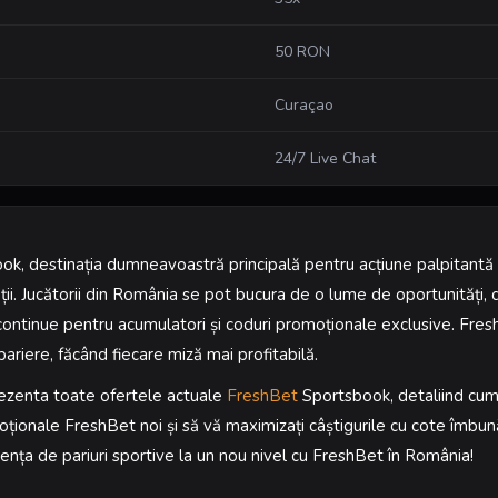
50 RON
Curaçao
24/7 Live Chat
k, destinația dumneavoastră principală pentru acțiune palpitantă 
ții. Jucătorii din România se pot bucura de o lume de oportunități, 
continue pentru acumulatori și coduri promoționale exclusive. Fre
riere, făcând fiecare miză mai profitabilă.
rezenta toate ofertele actuale
FreshBet
Sportsbook, detaliind cum 
omoționale FreshBet noi și să vă maximizați câștigurile cu cote îmbună
riența de pariuri sportive la un nou nivel cu FreshBet în România!