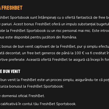
a FreshBet
reshBet Sportsbook sunt întâmpinați cu o ofertă fantastică de free 
pariuri. Acest bonus FreshBet oferă un impuls substanțial bugetului
bile la FreshBet Sportsbook cu un risc personal mai mic. Este intr
s este disponibil pentru jucătorii din România.
st bonus de bun venit captivant de la FreshBet, pur și simplu efec
dată decontat, un free bet generos de până la 100 € va fi creditat 
tive preferate. Această ofertă FreshBet te asigură că începi în for
de Bun Venit
e bun venit la FreshBet este un proces simplu, asigurându-te că poți
securiza bonusul la FreshBet Sportsbook:
 domeniul oficial FreshBet.
alificativă în contul tău FreshBet Sportsbook.