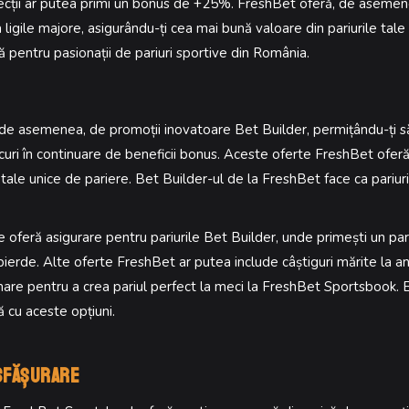
cții ar putea primi un bonus de +25%. FreshBet oferă, de asemene
a ligile majore, asigurându-ți cea mai bună valoare din pariurile ta
pentru pasionații de pariuri sportive din România.
e asemenea, de promoții inovatoare Bet Builder, permițându-ți să c
ucuri în continuare de beneficii bonus. Aceste oferte FreshBet oferă f
 tale unice de pariere. Bet Builder-ul de la FreshBet face ca pariur
 oferă asigurare pentru pariurile Bet Builder, unde primești un par
 pierde. Alte oferte FreshBet ar putea include câștiguri mărite la a
 mare pentru a crea pariul perfect la meci la FreshBet Sportsbook. E
 cu aceste opțiuni.
esfășurare