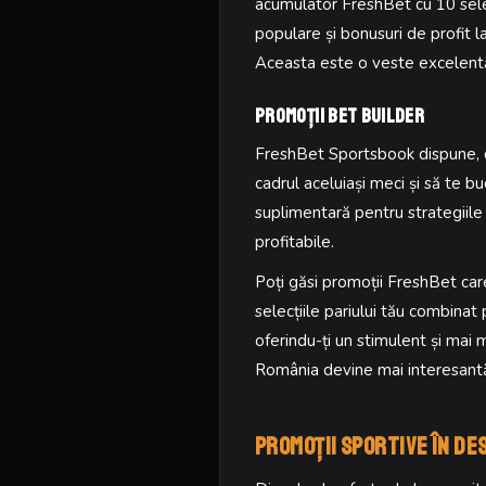
acumulator FreshBet cu 10 sele
populare și bonusuri de profit l
Aceasta este o veste excelentă 
Promoții Bet Builder
FreshBet Sportsbook dispune, d
cadrul aceluiași meci și să te b
suplimentară pentru strategiile
profitabile.
Poți găsi promoții FreshBet care
selecțiile pariului tău combinat
oferindu-ți un stimulent și mai
România devine mai interesantă
Promoții Sportive în D