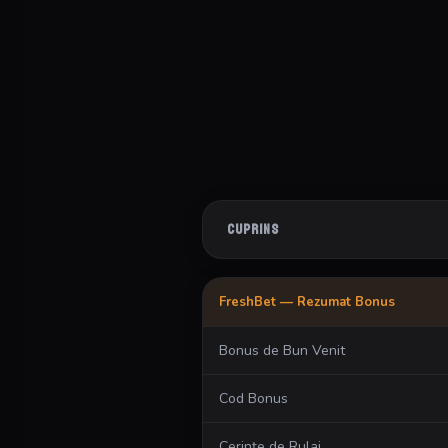
CUPRINS
FreshBet — Rezumat Bonus
Bonus de Bun Venit
Cod Bonus
Cerințe de Rulaj