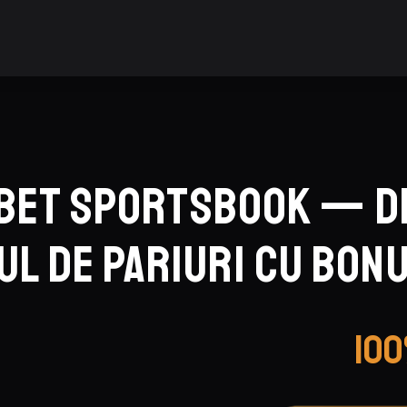
Bet Sportsbook — D
ul de Pariuri cu Bon
100