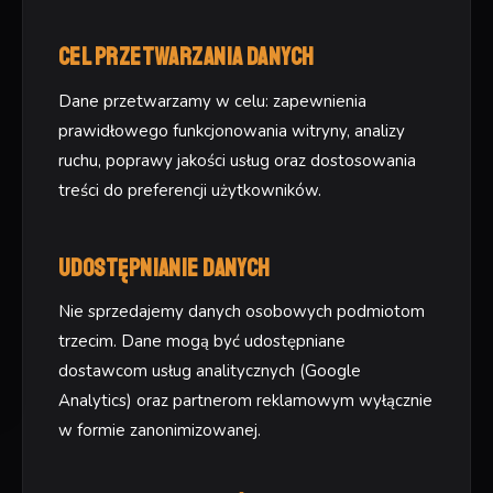
Cel przetwarzania danych
Dane przetwarzamy w celu: zapewnienia
prawidłowego funkcjonowania witryny, analizy
ruchu, poprawy jakości usług oraz dostosowania
treści do preferencji użytkowników.
Udostępnianie danych
Nie sprzedajemy danych osobowych podmiotom
trzecim. Dane mogą być udostępniane
dostawcom usług analitycznych (Google
Analytics) oraz partnerom reklamowym wyłącznie
w formie zanonimizowanej.