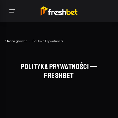
Strona główna
›
Polityka Prywatności
Polityka Prywatności —
FreshBet