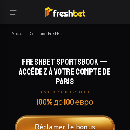
Accueil
›
Connexion FreshBet
FreshBet Sportsbook —
Accédez à votre compte de
paris
BONUS DE BIENVENUE
100% до 100 евро
Réclamer le bonus