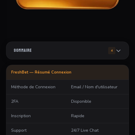
SOMMAIRE
4
FreshBet — Résumé Connexion
Méthode de Connexion
Email / Nom d'utilisateur
2FA
Disponible
Inscription
Rapide
Support
24/7 Live Chat