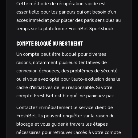
Cette méthode de récupération rapide est
essentielle pour les parieurs qui ont besoin d'un
accès immédiat pour placer des paris sensibles au
temps sur la plateforme FreshBet Sportsbook.
Compte bloqué ou restreint
Un compte peut être bloqué pour diverses
raisons, notamment plusieurs tentatives de
connexion échouées, des problèmes de sécurité
ou si vous avez opté pour l'auto-exclusion dans le
cadre d'initiatives de jeu responsable. Si votre
compte FreshBet est bloqué, ne paniquez pas.
Contactez immédiatement le service client de
FreshBet. Ils peuvent enquêter sur la raison du
blocage et vous guider à travers les étapes
nécessaires pour retrouver l'accès à votre compte