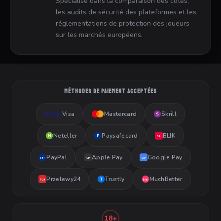
Spécialisé dans la comparaison des cotes,
les audits de sécurité des plateformes et les
réglementations de protection des joueurs
sur les marchés européens.
MÉTHODES DE PAIEMENT ACCEPTÉES
Visa
Mastercard
Skrill
S
Neteller
Paysafecard
BLIK
N
P
BL
PayPal
Apple Pay
Google Pay
PP
AP
GP
Przelewy24
Trustly
MuchBetter
T
MB
P24
18+