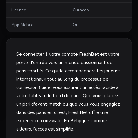
Licence
Curaçao
App Mobile
Oui
Se connecter à votre compte FreshBet est votre
porte d'entrée vers un monde passionnant de
paris sportifs. Ce guide accompagnera les joueurs
internationaux tout au long du processus de
connexion fluide, vous assurant un accès rapide à
votre tableau de bord de paris. Que vous placiez
un pari d'avant-match ou que vous vous engagiez
dans des paris en direct, FreshBet offre une
expérience conviviale. En Belgique, comme
ailleurs, l'accès est simplifié.