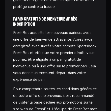
garantit l'intégrité de votre compte FreshBet et
protège contre la fraude.
Paris gratuits de bienvenue après
inscription
FreshBet accueille les nouveaux parieurs avec
une offre de bienvenue attrayante. Après avoir
enregistré avec succès votre compte Sportsbook
FreshBet et effectué votre premier dépôt, vous
pourriez être éligible à un pari gratuit de
bienvenue ou à une offre sur le premier pari. Cela
vous donne un excellent départ dans votre
expérience de pari.
Pour comprendre toutes les conditions générales
de toute offre de bienvenue, il est recommandé
de visiter la page dédiée aux promotions sur le
site web de FreshBet. L'équipe de FreshBet met